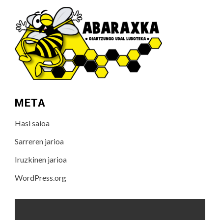
META
Hasi saioa
Sarreren jarioa
Iruzkinen jarioa
WordPress.org