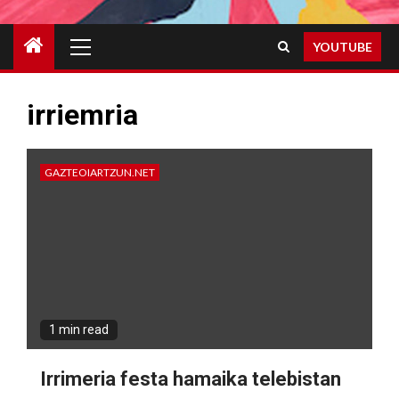
Primary
YOUTUBE
Menu
irriemria
GAZTEOIARTZUN.NET
1 min read
Irrimeria festa hamaika telebistan