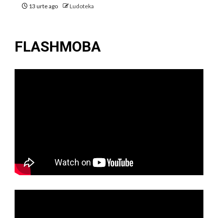
13 urte ago
Ludoteka
FLASHMOBA