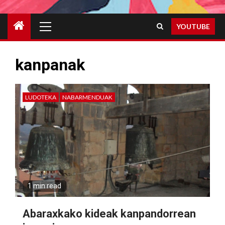
Primary
YOUTUBE
Menu
kanpanak
LUDOTEKA
NABARMENDUAK
1 min read
Abaraxkako kideak kanpandorrean