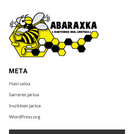
META
Hasi saioa
Sarreren jarioa
Iruzkinen jarioa
WordPress.org