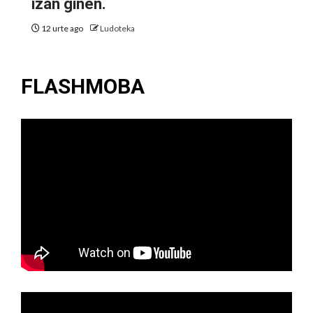
izan ginen.
12 urte ago
Ludoteka
FLASHMOBA