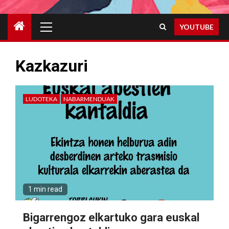
Primary
YOUTUBE
Menu
Kazkazuri
LUDOTEKA
NABARMENDUAK
1 min read
Bigarrengoz elkartuko gara euskal