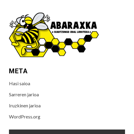
META
Hasi saioa
Sarreren jarioa
Iruzkinen jarioa
WordPress.org