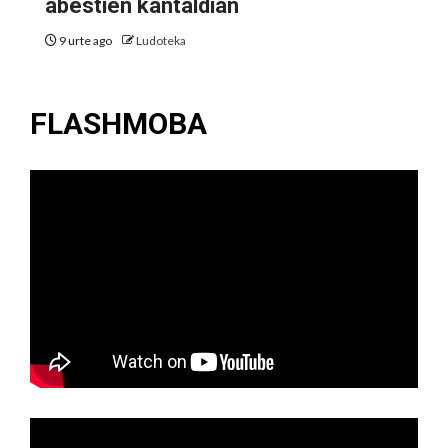
abestien kantaldian
9 urte ago
Ludoteka
FLASHMOBA