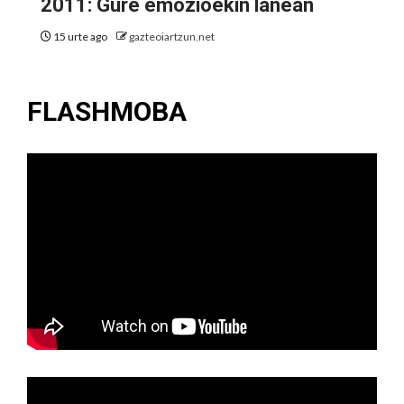
2011: Gure emozioekin lanean
15 urte ago
gazteoiartzun.net
FLASHMOBA