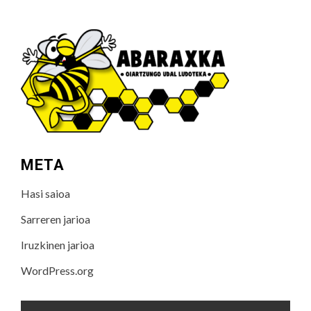
META
Hasi saioa
Sarreren jarioa
Iruzkinen jarioa
WordPress.org