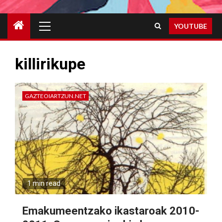
Primary
YOUTUBE
Menu
killirikupe
GAZTEOIARTZUN.NET
1 min read
Emakumeentzako ikastaroak 2010-