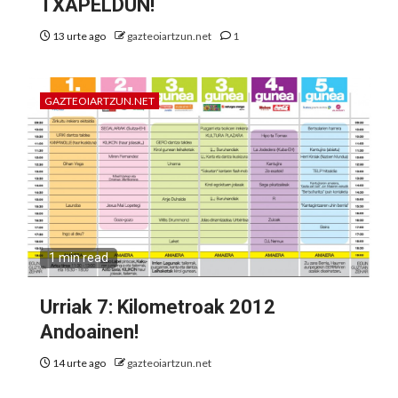
TXAPELDUN!
13 urte ago
gazteoiartzun.net
1
GAZTEOIARTZUN.NET
1 min read
Urriak 7: Kilometroak 2012
Andoainen!
14 urte ago
gazteoiartzun.net