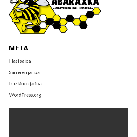
META
Hasi saioa
Sarreren jarioa
Iruzkinen jarioa
WordPress.org