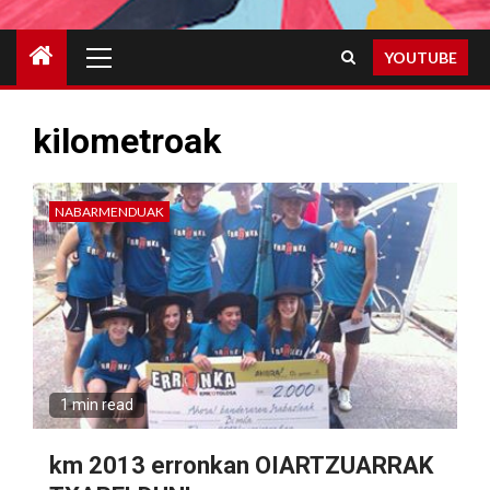
Primary
YOUTUBE
Menu
kilometroak
NABARMENDUAK
1 min read
km 2013 erronkan OIARTZUARRAK