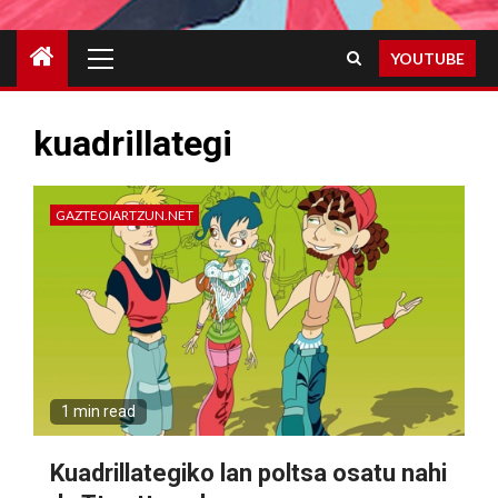
Primary
YOUTUBE
Menu
kuadrillategi
GAZTEOIARTZUN.NET
1 min read
Kuadrillategiko lan poltsa osatu nahi