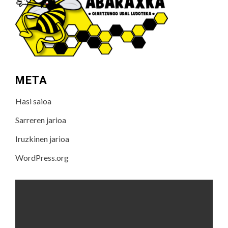
META
Hasi saioa
Sarreren jarioa
Iruzkinen jarioa
WordPress.org