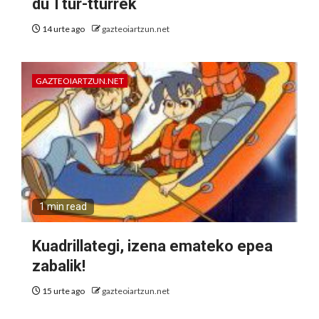
du Ttur-tturrek
14 urte ago
gazteoiartzun.net
GAZTEOIARTZUN.NET
1 min read
Kuadrillategi, izena emateko epea
zabalik!
15 urte ago
gazteoiartzun.net