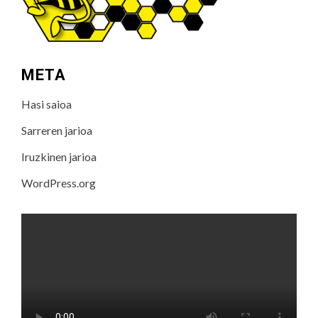
META
Hasi saioa
Sarreren jarioa
Iruzkinen jarioa
WordPress.org