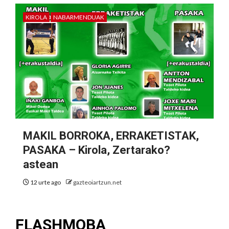
KIROLA
NABARMENDUAK
MAKIL BORROKA, ERRAKETISTAK,
PASAKA – Kirola, Zertarako?
astean
12 urte ago
gazteoiartzun.net
FLASHMOBA