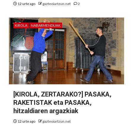
12 urte ago
gazteoiartzun.net
2
KIROLA
NABARMENDUAK
[KIROLA, ZERTARAKO?] PASAKA,
RAKETISTAK eta PASAKA,
hitzaldiaren argazkiak
12 urte ago
gazteoiartzun.net