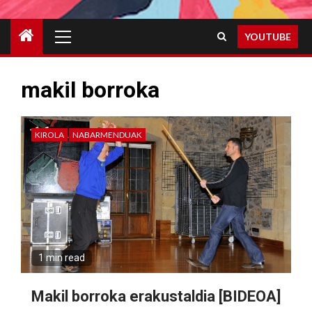
Primary
YOUTUBE
Menu
makil borroka
KIROLA
NABARMENDUAK
1 min read
Makil borroka erakustaldia [BIDEOA]