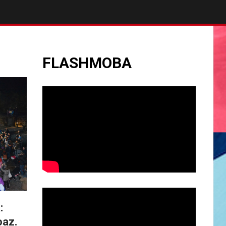
FLASHMOBA
:
oaz.