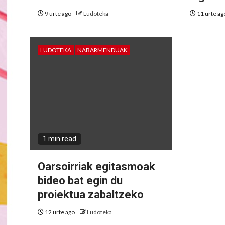
9 urte ago
Ludoteka
11 urte a
LUDOTEKA
NABARMENDUAK
1 min read
Oarsoirriak egitasmoak
bideo bat egin du
proiektua zabaltzeko
12 urte ago
Ludoteka