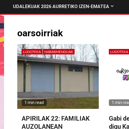
UDALEKUAK 2026 AURRETIKO IZEN-EMATEA
oarsoirriak
LUDOTEKA
NABARMENDUAK
LUDOTEKA
1 min read
1 min re
APIRILAK 22: FAMILIAK
Gabi d
AUZOLANEAN
digu K