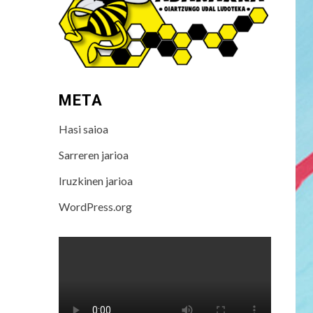
META
Hasi saioa
Sarreren jarioa
Iruzkinen jarioa
WordPress.org