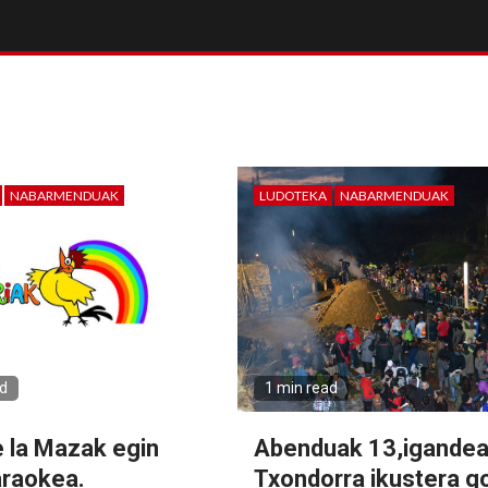
NABARMENDUAK
LUDOTEKA
NABARMENDUAK
ad
1 min read
e la Mazak egin
Abenduak 13,igandea
araokea.
Txondorra ikustera g