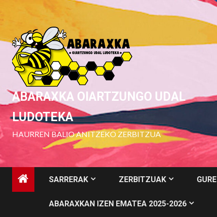
Skip
to
content
ABARAXKA OIARTZUNGO UDAL
LUDOTEKA
HAURREN BALIO ANITZEKO ZERBITZUA
SARRERAK
ZERBITZUAK
GURE
ABARAXKAN IZEN EMATEA 2025-2026