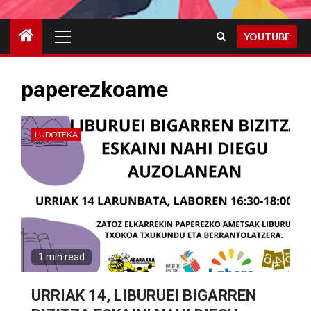
Primary
YOUTUBE
Menu
paperezkoame
LUDOTEKA
1 min read
URRIAK 14, LIBURUEI BIGARREN