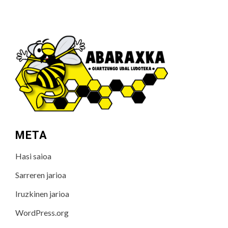
META
Hasi saioa
Sarreren jarioa
Iruzkinen jarioa
WordPress.org