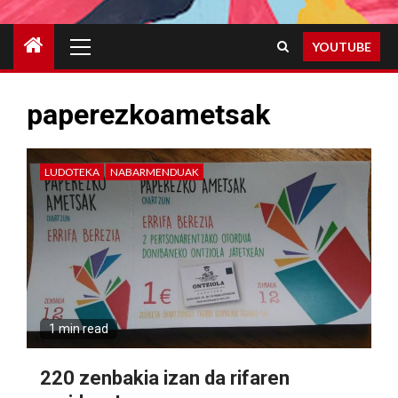
Primary
YOUTUBE
Menu
paperezkoametsak
LUDOTEKA
NABARMENDUAK
1 min read
220 zenbakia izan da rifaren