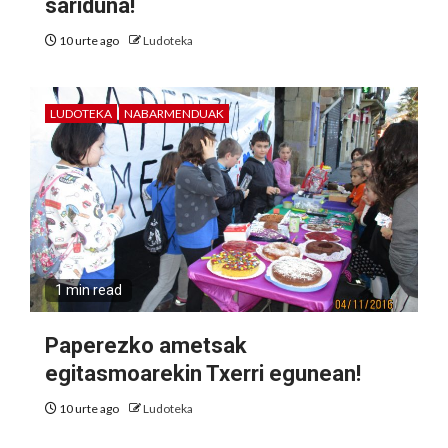
sariduna!
10 urte ago
Ludoteka
LUDOTEKA
NABARMENDUAK
1 min read
Paperezko ametsak
egitasmoarekin Txerri egunean!
10 urte ago
Ludoteka