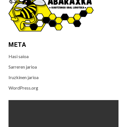
META
Hasi saioa
Sarreren jarioa
Iruzkinen jarioa
WordPress.org