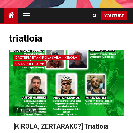
Primary
YOUTUBE
Menu
triatloia
GAZTERIA ETA KIROLA SAILA
KIROLA
NABARMENDUAK
1 min read
[KIROLA, ZERTARAKO?] Triatloia