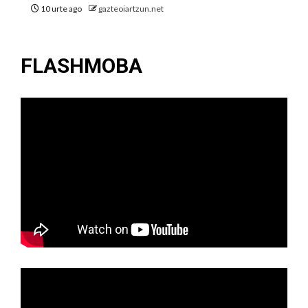
10 urte ago
gazteoiartzun.net
FLASHMOBA