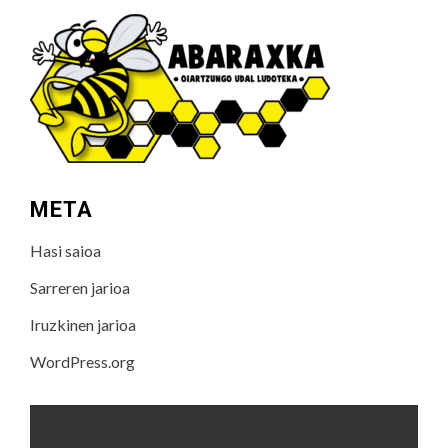
META
Hasi saioa
Sarreren jarioa
Iruzkinen jarioa
WordPress.org