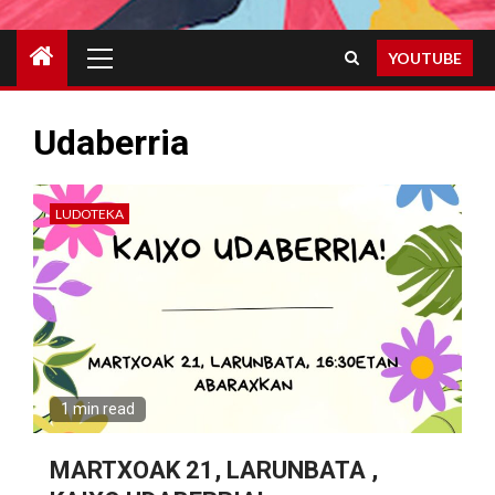
Primary
YOUTUBE
Menu
Udaberria
LUDOTEKA
1 min read
MARTXOAK 21, LARUNBATA ,