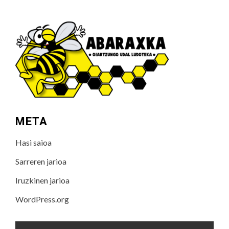
META
Hasi saioa
Sarreren jarioa
Iruzkinen jarioa
WordPress.org