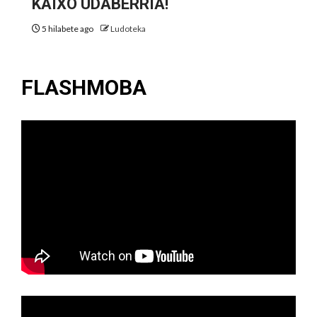
KAIXO UDABERRIA!
5 hilabete ago
Ludoteka
FLASHMOBA