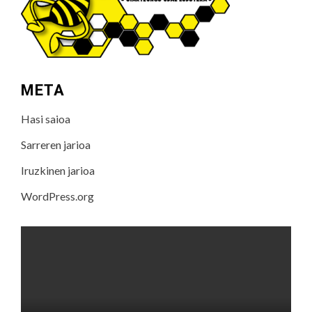
META
Hasi saioa
Sarreren jarioa
Iruzkinen jarioa
WordPress.org