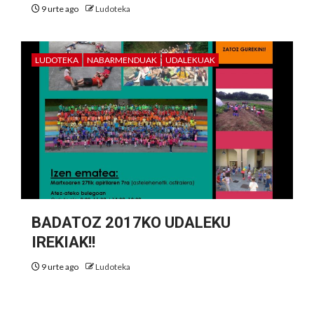
9 urte ago
Ludoteka
LUDOTEKA
NABARMENDUAK
UDALEKUAK
BADATOZ 2017KO UDALEKU
IREKIAK!!
9 urte ago
Ludoteka