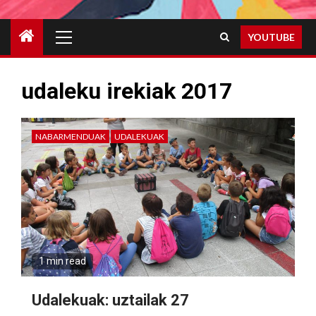
Primary
YOUTUBE
Menu
udaleku irekiak 2017
NABARMENDUAK
UDALEKUAK
1 min read
Udalekuak: uztailak 27