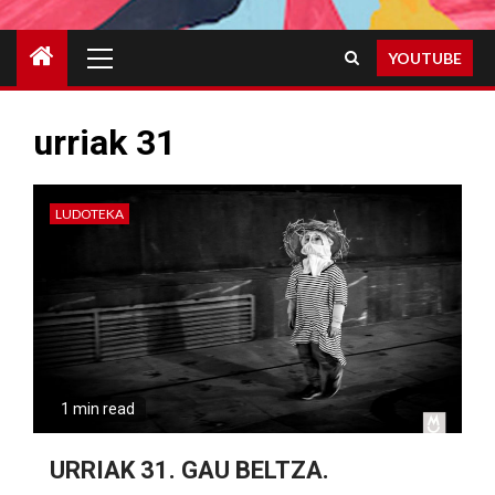
Primary
YOUTUBE
Menu
urriak 31
LUDOTEKA
1 min read
URRIAK 31. GAU BELTZA.