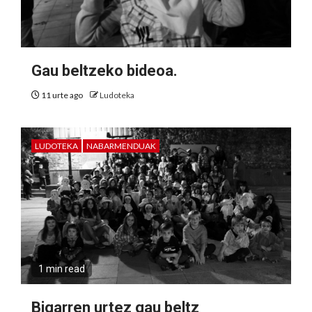
Gau beltzeko bideoa.
11 urte ago
Ludoteka
LUDOTEKA
NABARMENDUAK
1 min read
Bigarren urtez gau beltz