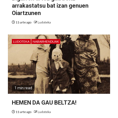
arrakastatsu bat izan genuen
Oiartzunen
11 urte ago
Ludoteka
LUDOTEKA
NABARMENDUAK
1 min read
HEMEN DA GAU BELTZA!
11 urte ago
Ludoteka