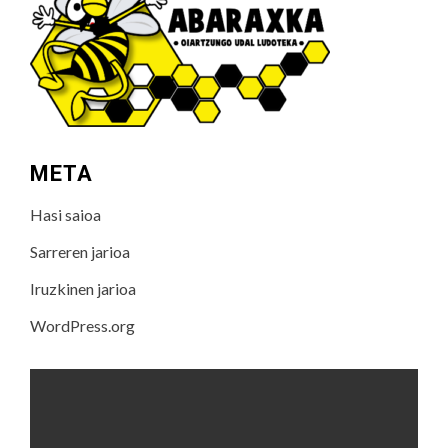
META
Hasi saioa
Sarreren jarioa
Iruzkinen jarioa
WordPress.org