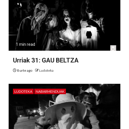
1 min read
Urriak 31: GAU BELTZA
8 urte ago
Ludoteka
LUDOTEKA
NABARMENDUAK