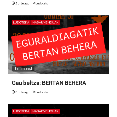
5 urte ago
Ludoteka
LUDOTEKA
NABARMENDUAK
1 min read
Gau beltza: BERTAN BEHERA
8 urte ago
Ludoteka
LUDOTEKA
NABARMENDUAK