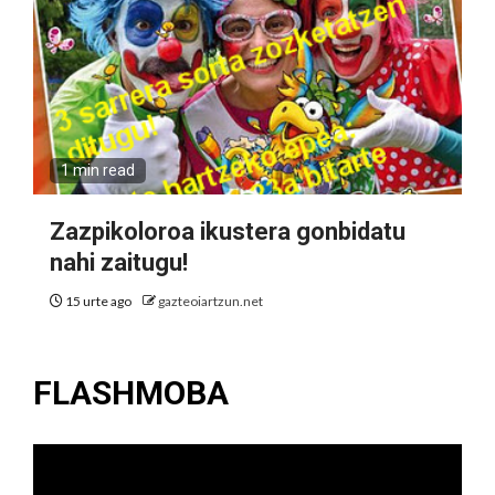
1 min read
Zazpikoloroa ikustera gonbidatu
nahi zaitugu!
15 urte ago
gazteoiartzun.net
FLASHMOBA