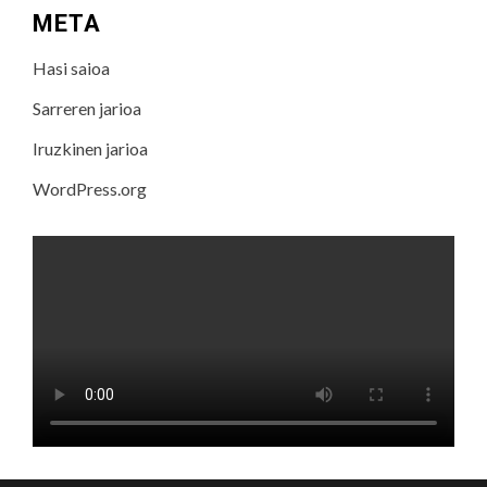
META
Hasi saioa
Sarreren jarioa
Iruzkinen jarioa
WordPress.org