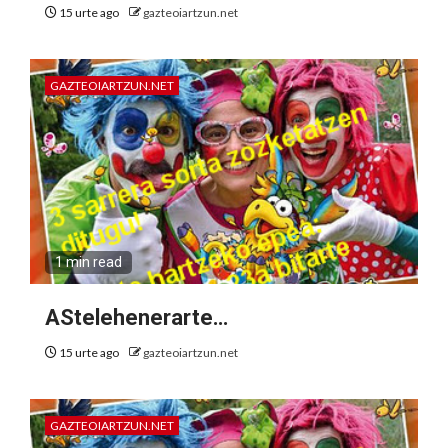
15 urte ago
gazteoiartzun.net
GAZTEOIARTZUN.NET
1 min read
AStelehenerarte…
15 urte ago
gazteoiartzun.net
GAZTEOIARTZUN.NET