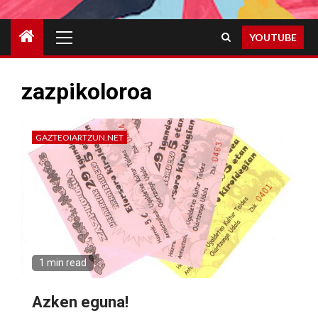
Primary
YOUTUBE
Menu
zazpikoloroa
GAZTEOIARTZUN.NET
1 min read
Azken eguna!