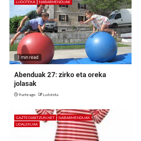
LUDOTEKA
NABARMENDUAK
1 min read
Abenduak 27: zirko eta oreka
jolasak
9 urte ago
Ludoteka
GAZTEOIARTZUN.NET
NABARMENDUAK
UDALEKUAK