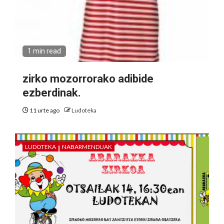
1 min read
zirko mozorrorako adibide
ezberdinak.
11 urte ago
Ludoteka
LUDOTEKA
NABARMENDUAK