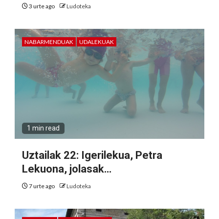
3 urte ago
Ludoteka
NABARMENDUAK
UDALEKUAK
1 min read
Uztailak 22: Igerilekua, Petra
Lekuona, jolasak…
7 urte ago
Ludoteka