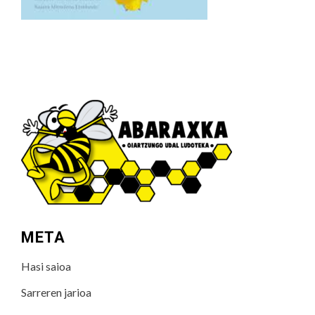
META
Hasi saioa
Sarreren jarioa