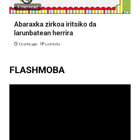
1 min read
Abaraxka zirkoa iritsiko da
larunbatean herrira
11 urte ago
Ludoteka
FLASHMOBA