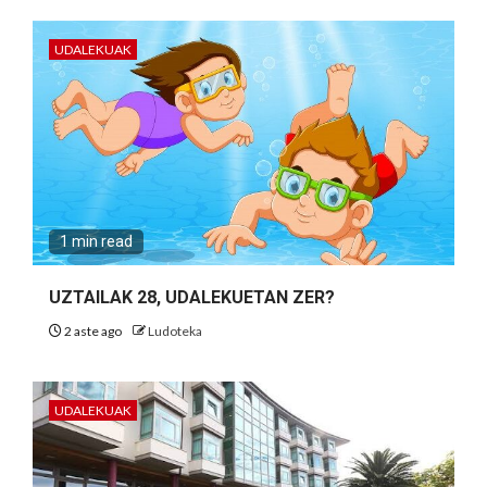
UDALEKUAK
1 min read
UZTAILAK 28, UDALEKUETAN ZER?
2 aste ago
Ludoteka
UDALEKUAK