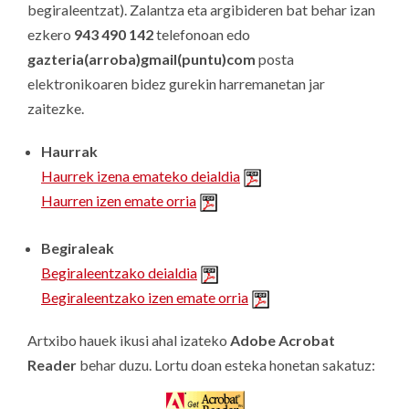
begiraleentzat).
Zalantza eta argibideren bat behar izan
ezkero
943 490 142
telefonoan edo
gazteria(arroba)gmail(puntu)com
posta
elektronikoaren bidez gurekin harremanetan jar
zaitezke.
Haurrak
Haurrek izena emateko deialdia
Haurren izen emate orria
Begiraleak
Begiraleentzako deialdia
Begiraleentzako izen emate orria
Artxibo hauek ikusi ahal izateko
Adobe Acrobat
Reader
behar duzu. Lortu doan esteka honetan sakatuz: