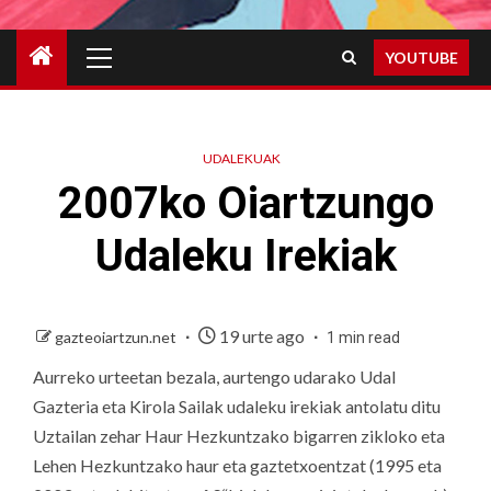
Primary
YOUTUBE
Menu
UDALEKUAK
2007ko Oiartzungo
Udaleku Irekiak
19 urte ago
gazteoiartzun.net
1 min read
Aurreko urteetan bezala, aurtengo udarako Udal
Gazteria eta Kirola Sailak udaleku irekiak antolatu ditu
Uztailan zehar Haur Hezkuntzako bigarren zikloko eta
Lehen Hezkuntzako haur eta gaztetxoentzat (1995 eta