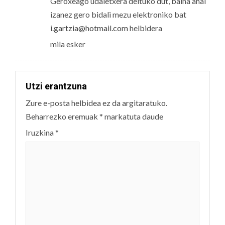
Geroxeago udaletxera deituko dut, baina ahal
izanez gero bidali mezu elektroniko bat
i.gartzia@hotmail.com
helbidera
mila esker
Utzi erantzuna
Zure e-posta helbidea ez da argitaratuko.
Beharrezko eremuak
*
markatuta daude
Iruzkina
*