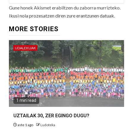
Gune honek Akismet erabiltzen du zaborra murrizteko.
Ikusi nola prozesatzen diren zure erantzunen datuak.
MORE STORIES
UDALEKUAK
1 min read
UZTAILAK 30, ZER EGINGO DUGU?
aste 1 ago
Ludoteka