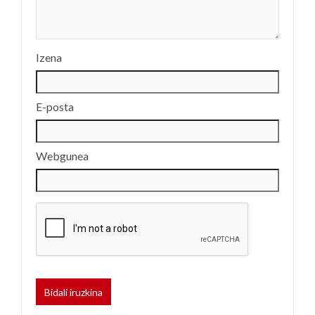
Izena
E-posta
Webgunea