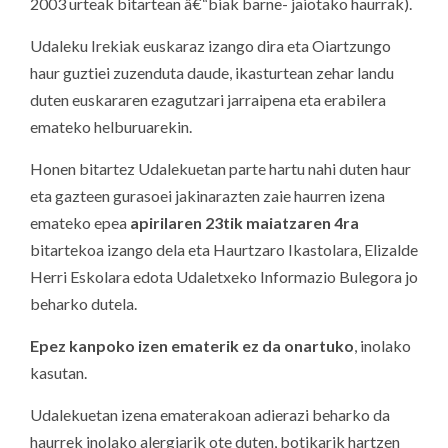
2003 urteak bitartean â€“biak barne- jaiotako haurrak).
Udaleku Irekiak euskaraz izango dira eta Oiartzungo
haur guztiei zuzenduta daude, ikasturtean zehar landu
duten euskararen ezagutzari jarraipena eta erabilera
emateko helburuarekin.
Honen bitartez Udalekuetan parte hartu nahi duten haur
eta gazteen gurasoei jakinarazten zaie haurren izena
emateko epea
apirilaren 23tik maiatzaren 4ra
bitartekoa izango dela eta Haurtzaro Ikastolara, Elizalde
Herri Eskolara edota Udaletxeko Informazio Bulegora jo
beharko dutela.
Epez kanpoko izen ematerik ez da onartuko
, inolako
kasutan.
Udalekuetan izena ematerakoan adierazi beharko da
haurrek inolako alergiarik ote duten, botikarik hartzen