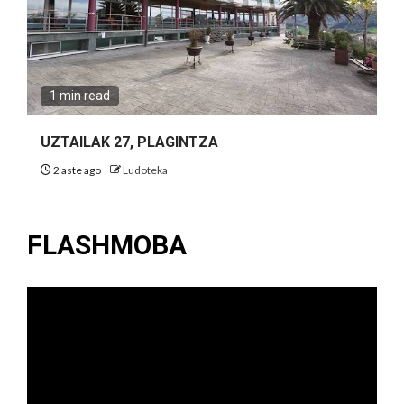
1 min read
UZTAILAK 27, PLAGINTZA
2 aste ago
Ludoteka
FLASHMOBA