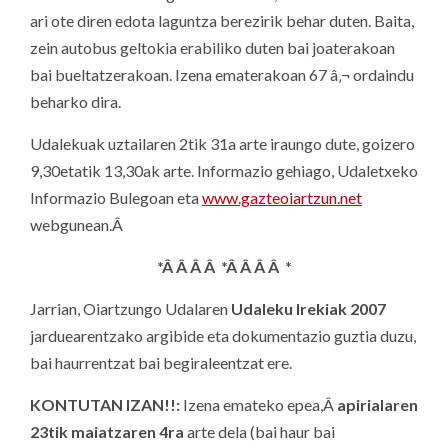
ari ote diren edota laguntza berezirik behar duten. Baita,
zein autobus geltokia erabiliko duten bai joaterakoan
bai bueltatzerakoan. Izena ematerakoan 67 â‚¬ ordaindu
beharko dira.
Udalekuak uztailaren 2tik 31a arte iraungo dute, goizero
9,30etatik 13,30ak arte. Informazio gehiago, Udaletxeko
Informazio Bulegoan eta
www.gazteoiartzun.net
webgunean.Â
*Â Â Â Â *Â Â Â Â *
Jarrian, Oiartzungo Udalaren
Udaleku Irekiak 2007
jarduearentzako argibide eta dokumentazio guztia duzu,
bai haurrentzat bai begiraleentzat ere.
KONTUTAN IZAN!!:
Izena emateko epea,Â
apirialaren
23tik maiatzaren 4ra
arte dela (bai haur bai