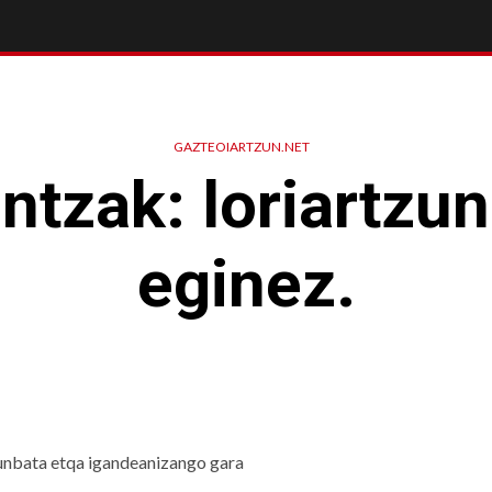
GAZTEOIARTZUN.NET
ntzak: loriartzu
eginez.
arunbata etqa igandeanizango gara