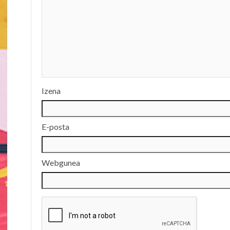
Izena
E-posta
Webgunea