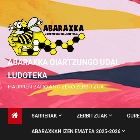
Skip
to
content
ABARAXKA OIARTZUNGO UDAL
LUDOTEKA
HAURREN BALIO ANITZEKO ZERBITZUA
SARRERAK
ZERBITZUAK
GURE
ABARAXKAN IZEN EMATEA 2025-2026