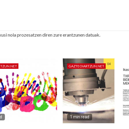
kusi nola prozesatzen diren zure erantzunen datuak.
RTZUN.NET
GAZTEOIARTZUN.NET
ad
1 min read