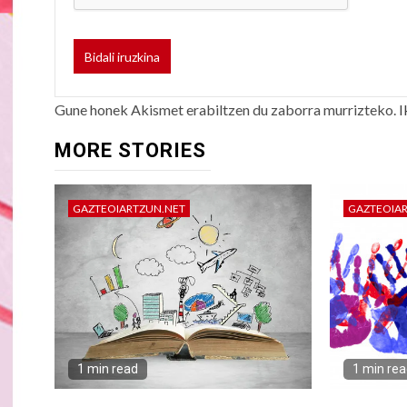
Gune honek Akismet erabiltzen du zaborra murrizteko.
I
MORE STORIES
GAZTEOIARTZUN.NET
GAZTEOIA
1 min read
1 min re