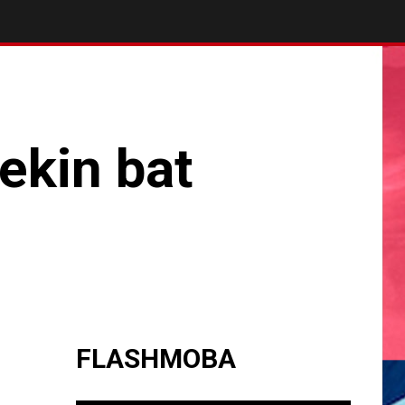
nekin bat
FLASHMOBA