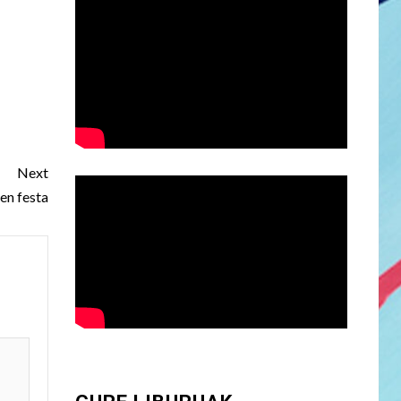
Next
en festa