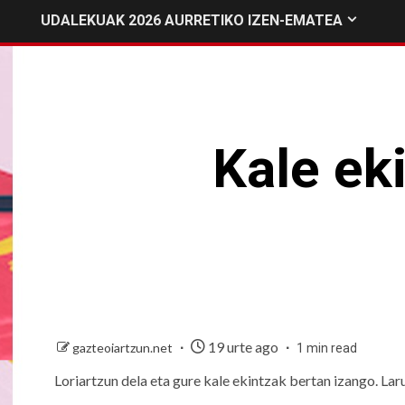
UDALEKUAK 2026 AURRETIKO IZEN-EMATEA
Kale eki
19 urte ago
gazteoiartzun.net
1 min read
Loriartzun dela eta gure kale ekintzak bertan izango. L