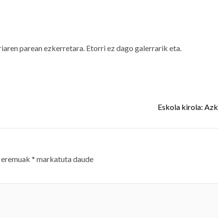
aren parean ezkerretara. Etorri ez dago galerrarik eta.
Eskola kirola: Azk
 eremuak
*
markatuta daude