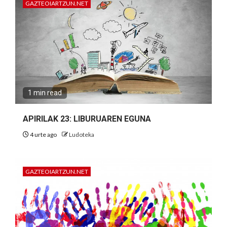
GAZTEOIARTZUN.NET
1 min read
APIRILAK 23: LIBURUAREN EGUNA
4 urte ago
Ludoteka
GAZTEOIARTZUN.NET