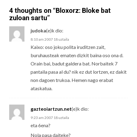
4 thoughts on “
Bloxorz: Bloke bat
zuloan sartu
”
judoka
(e)k
dio:
8:10 am 2007 18 uztaila
Kaixo: oso joku polita iruditzen zait,
buruhausteak ematen dizkit baina oso ona d.
Orain bai, badut galdera bat. Norbaitek 7
pantaila pasa al du? nik ez dut lortzen, ez dakit
non dagoen trukoa. Hemen nago erabat
ataskatua.
gazteoiartzun.net
(e)k
dio:
9:23 am 2007 18 uztaila
eta 6ena?
Nola pasa daiteke?