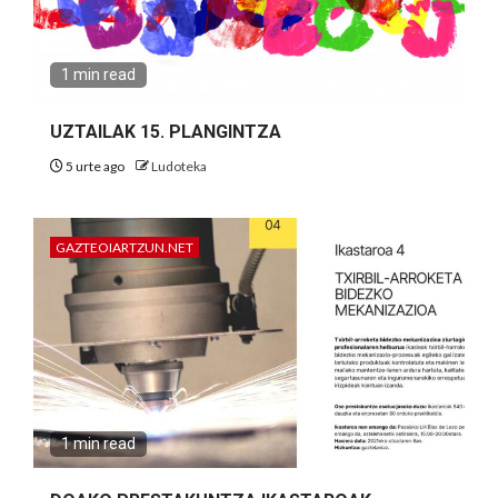
1 min read
UZTAILAK 15. PLANGINTZA
5 urte ago
Ludoteka
GAZTEOIARTZUN.NET
1 min read