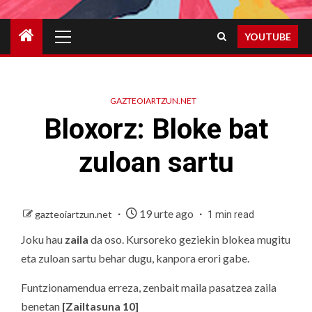
Primary
YOUTUBE
Menu
GAZTEOIARTZUN.NET
Bloxorz: Bloke bat
zuloan sartu
19 urte ago
gazteoiartzun.net
1 min read
Joku hau
zaila
da oso. Kursoreko geziekin blokea mugitu
eta zuloan sartu behar dugu, kanpora erori gabe.
Funtzionamendua erreza, zenbait maila pasatzea zaila
benetan
[Zailtasuna 10]