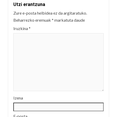
Utzi erantzuna
Zure e-posta helbidea ez da argitaratuko.
Beharrezko eremuak
*
markatuta daude
Iruzkina
*
Izena
E-posta