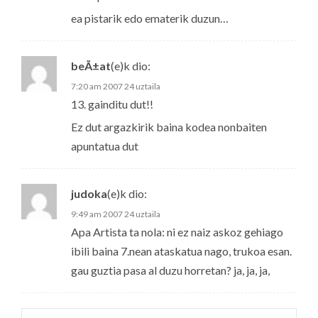
ea pistarik edo ematerik duzun…
beÃ±at
(e)k
dio:
7:20 am 2007 24 uztaila
13. gainditu dut!!
Ez dut argazkirik baina kodea nonbaiten
apuntatua dut
judoka
(e)k
dio:
9:49 am 2007 24 uztaila
Apa Artista ta nola: ni ez naiz askoz gehiago
ibili baina 7.nean ataskatua nago, trukoa esan.
gau guztia pasa al duzu horretan? ja, ja, ja,