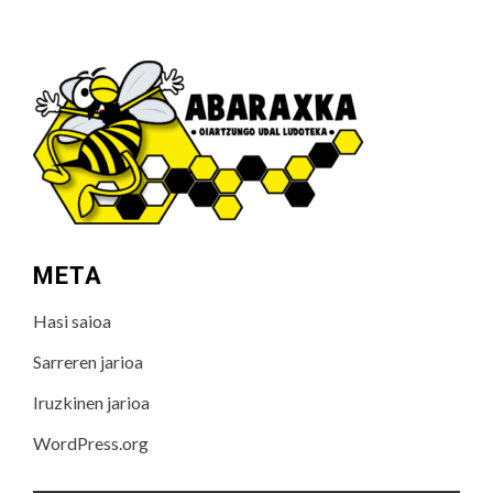
META
Hasi saioa
Sarreren jarioa
Iruzkinen jarioa
WordPress.org