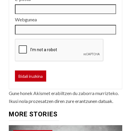
Webgunea
Gune honek Akismet erabiltzen du zaborra murrizteko.
Ikusi nola prozesatzen diren zure erantzunen datuak.
MORE STORIES