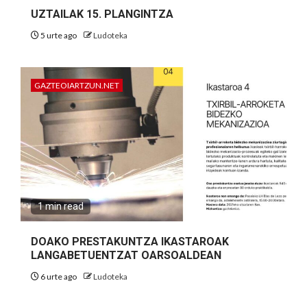
UZTAILAK 15. PLANGINTZA
5 urte ago
Ludoteka
GAZTEOIARTZUN.NET
1 min read
DOAKO PRESTAKUNTZA IKASTAROAK
LANGABETUENTZAT OARSOALDEAN
6 urte ago
Ludoteka