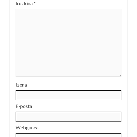
Iruzkina
*
Izena
E-posta
Webgunea