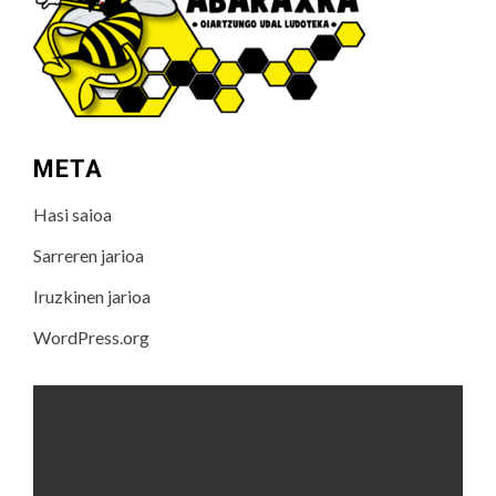
META
Hasi saioa
Sarreren jarioa
Iruzkinen jarioa
WordPress.org