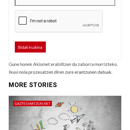
Gune honek Akismet erabiltzen du zaborra murrizteko.
Ikusi nola prozesatzen diren zure erantzunen datuak.
MORE STORIES
GAZTEOIARTZUN.NET