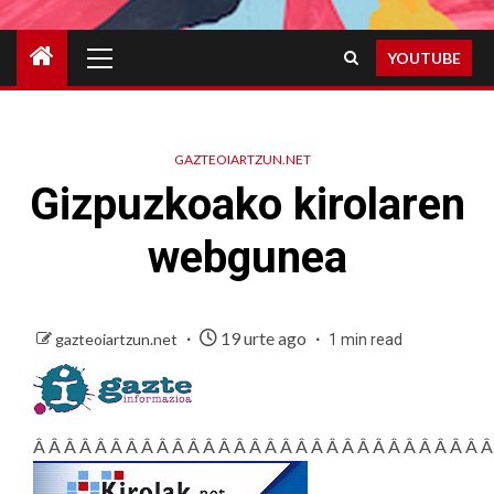
Primary
YOUTUBE
Menu
GAZTEOIARTZUN.NET
Gizpuzkoako kirolaren
webgunea
19 urte ago
gazteoiartzun.net
1 min read
Â Â Â Â Â Â Â Â Â Â Â Â Â Â Â Â Â Â Â Â Â Â Â Â Â Â Â Â Â Â