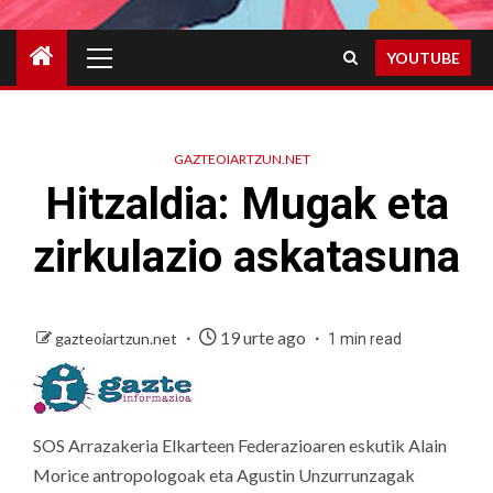
Primary
YOUTUBE
Menu
GAZTEOIARTZUN.NET
Hitzaldia: Mugak eta
zirkulazio askatasuna
19 urte ago
gazteoiartzun.net
1 min read
SOS Arrazakeria Elkarteen Federazioaren eskutik Alain
Morice antropologoak eta Agustin Unzurrunzagak