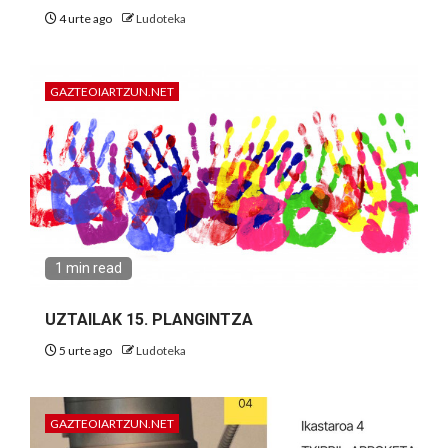
4 urte ago
Ludoteka
GAZTEOIARTZUN.NET
1 min read
UZTAILAK 15. PLANGINTZA
5 urte ago
Ludoteka
GAZTEOIARTZUN.NET