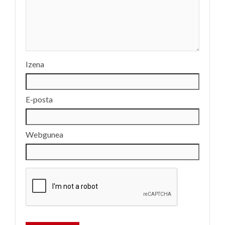
Izena
E-posta
Webgunea