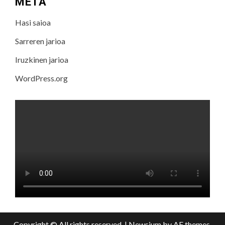
META
Hasi saioa
Sarreren jarioa
Iruzkinen jarioa
WordPress.org
Copyright © All rights reserved.
|
Newsium
by AF themes.