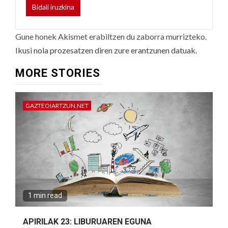
Gune honek Akismet erabiltzen du zaborra murrizteko.
Ikusi nola prozesatzen diren zure erantzunen datuak.
MORE STORIES
GAZTEOIARTZUN.NET
1 min read
APIRILAK 23: LIBURUAREN EGUNA