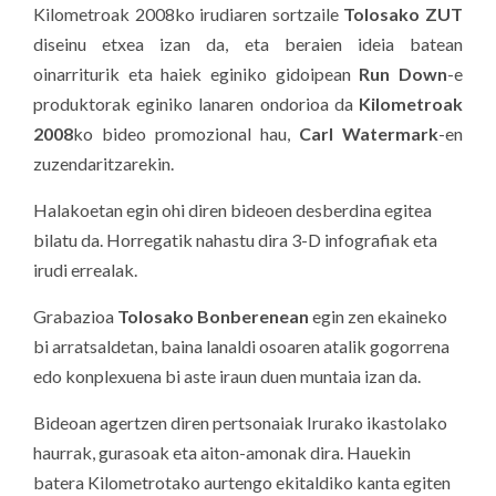
Kilometroak 2008ko irudiaren sortzaile
Tolosako ZUT
diseinu etxea izan da, eta beraien ideia batean
oinarriturik eta haiek eginiko gidoipean
Run Down
-e
produktorak eginiko lanaren ondorioa da
Kilometroak
2008
ko bideo promozional hau,
Carl Watermark
-en
zuzendaritzarekin.
Halakoetan egin ohi diren bideoen desberdina egitea
bilatu da. Horregatik nahastu dira 3-D infografiak eta
irudi errealak.
Grabazioa
Tolosako Bonberenean
egin zen ekaineko
bi arratsaldetan, baina lanaldi osoaren atalik gogorrena
edo konplexuena bi aste iraun duen muntaia izan da.
Bideoan agertzen diren pertsonaiak Irurako ikastolako
haurrak, gurasoak eta aiton-amonak dira. Hauekin
batera Kilometrotako aurtengo ekitaldiko kanta egiten