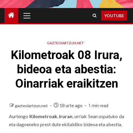
Primary
YOUTUBE
Menu
GAZTEOIARTZUN.NET
Kilometroak 08 Irura,
bideoa eta abestia:
Oinarriak eraikitzen
18 urte ago
gazteoiartzun.net
1 min read
Aurtengo
Kilometroak
,
Iruran
, urriak 5ean ospatuko da
eta dagoeneko prest dute ekitaldiko bideoa eta abestia.