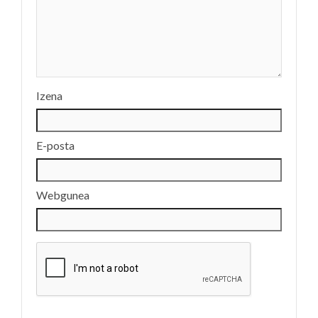
Izena
E-posta
Webgunea