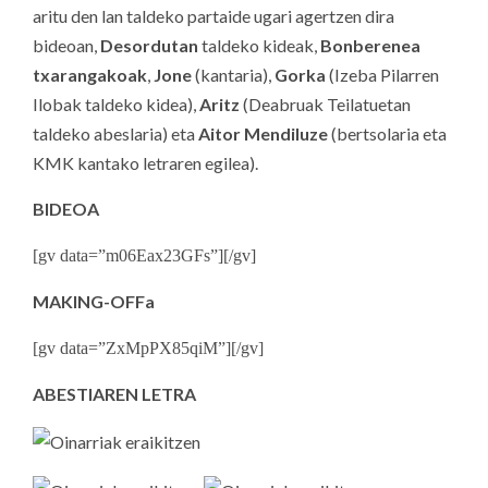
aritu den lan taldeko partaide ugari agertzen dira
bideoan,
Desordutan
taldeko kideak,
Bonberenea
txarangakoak
,
Jone
(kantaria),
Gorka
(Izeba Pilarren
Ilobak taldeko kidea),
Aritz
(Deabruak Teilatuetan
taldeko abeslaria) eta
Aitor Mendiluze
(bertsolaria eta
KMK kantako letraren egilea).
BIDEOA
[gv data=”m06Eax23GFs”][/gv]
MAKING-OFFa
[gv data=”ZxMpPX85qiM”][/gv]
ABESTIAREN LETRA