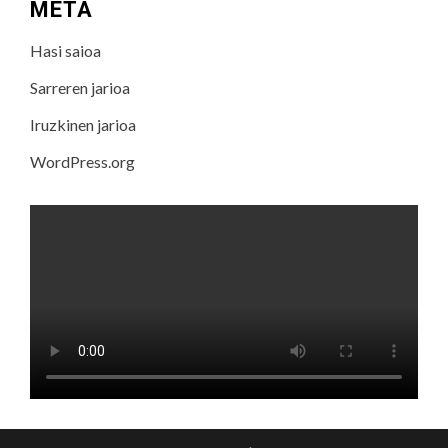
META
Hasi saioa
Sarreren jarioa
Iruzkinen jarioa
WordPress.org