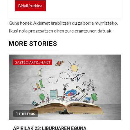
Gune honek Akismet erabiltzen du zaborra murrizteko.
Ikusi nola prozesatzen diren zure erantzunen datuak.
MORE STORIES
GAZTEOIARTZUN.NET
1 min read
APIRILAK 23: LIBURUAREN EGUNA