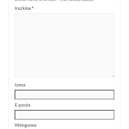
Iruzkina
*
Izena
E-posta
Webgunea