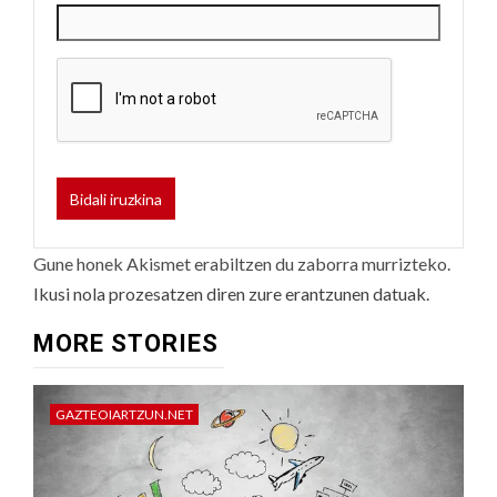
Gune honek Akismet erabiltzen du zaborra murrizteko.
Ikusi nola prozesatzen diren zure erantzunen datuak.
MORE STORIES
GAZTEOIARTZUN.NET