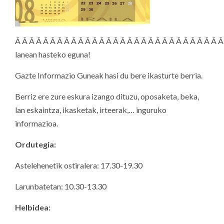
Â Â Â Â Â Â Â Â Â Â Â Â Â Â Â Â Â Â Â Â Â Â Â Â Â Â Â Â Â Â
lanean hasteko eguna!
Gazte Informazio Guneak hasi du bere ikasturte berria.
Berriz ere zure eskura izango dituzu, oposaketa, beka,
lan eskaintza, ikasketak, irteerak,… inguruko
informazioa.
Ordutegia:
Astelehenetik ostiralera: 17.30-19.30
Larunbatetan: 10.30-13.30
Helbidea: