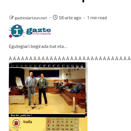
18 urte ago
gazteoiartzun.net
1 min read
Egutegiari begirada bat eta…
Â Â Â Â Â Â Â Â Â Â Â Â Â Â Â Â Â Â Â Â Â Â Â Â Â Â Â Â Â Â