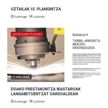
UZTAILAK 15. PLANGINTZA
5 urte ago
Ludoteka
GAZTEOIARTZUN.NET
1 min read
DOAKO PRESTAKUNTZA IKASTAROAK
LANGABETUENTZAT OARSOALDEAN
6 urte ago
Ludoteka