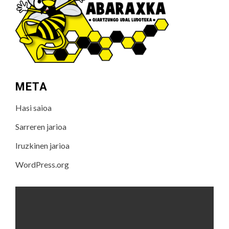
META
Hasi saioa
Sarreren jarioa
Iruzkinen jarioa
WordPress.org