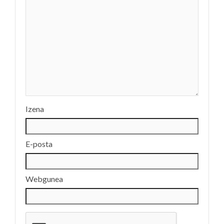
Izena
E-posta
Webgunea