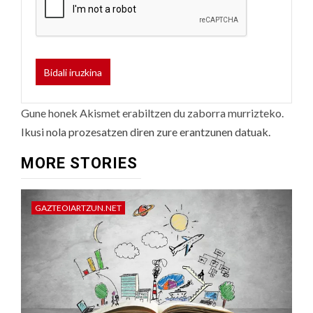
Gune honek Akismet erabiltzen du zaborra murrizteko.
Ikusi nola prozesatzen diren zure erantzunen datuak.
MORE STORIES
GAZTEOIARTZUN.NET