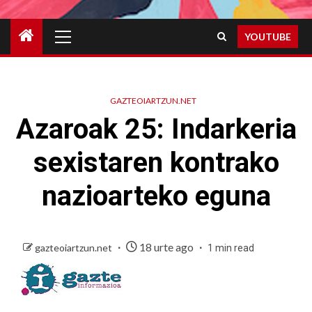
Primary
YOUTUBE
Menu
GAZTEOIARTZUN.NET
Azaroak 25: Indarkeria
sexistaren kontrako
nazioarteko eguna
18 urte ago
gazteoiartzun.net
1 min read