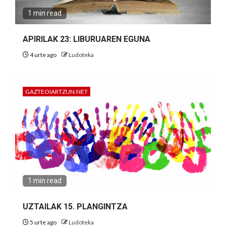
1 min read
APIRILAK 23: LIBURUAREN EGUNA
4 urte ago
Ludoteka
GAZTEOIARTZUN.NET
1 min read
UZTAILAK 15. PLANGINTZA
5 urte ago
Ludoteka