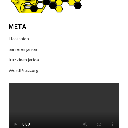
META
Hasi saioa
Sarreren jarioa
Iruzkinen jarioa
WordPress.org