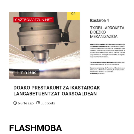
GAZTEOIARTZUN.NET
1 min read
DOAKO PRESTAKUNTZA IKASTAROAK
LANGABETUENTZAT OARSOALDEAN
6 urte ago
Ludoteka
FLASHMOBA