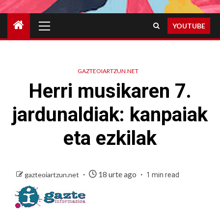
Primary
YOUTUBE
Menu
GAZTEOIARTZUN.NET
Herri musikaren 7.
jardunaldiak: kanpaiak
eta ezkilak
18 urte ago
gazteoiartzun.net
1 min read