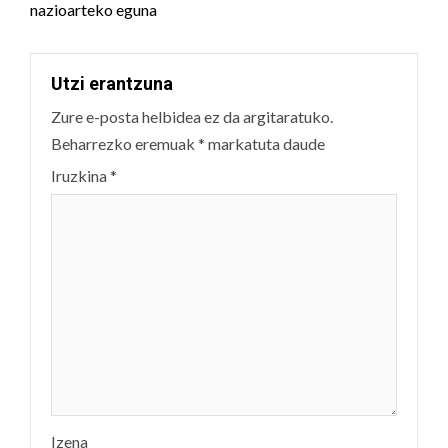
nazioarteko eguna
Utzi erantzuna
Zure e-posta helbidea ez da argitaratuko.
Beharrezko eremuak
*
markatuta daude
Iruzkina
*
Izena