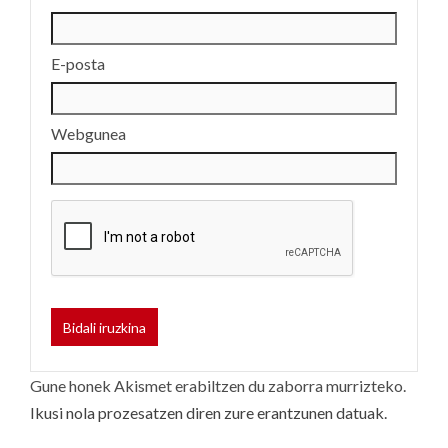
E-posta
Webgunea
Gune honek Akismet erabiltzen du zaborra murrizteko.
Ikusi nola prozesatzen diren zure erantzunen datuak.