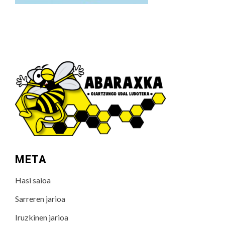
META
Hasi saioa
Sarreren jarioa
Iruzkinen jarioa