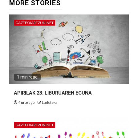
MORE STORIES
GAZTEOIARTZUN.NET
1 min read
APIRILAK 23: LIBURUAREN EGUNA
4 urte ago
Ludoteka
GAZTEOIARTZUN.NET