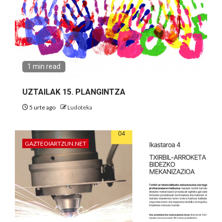
1 min read
UZTAILAK 15. PLANGINTZA
5 urte ago
Ludoteka
GAZTEOIARTZUN.NET