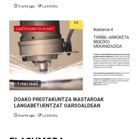
5 urte ago
Ludoteka
GAZTEOIARTZUN.NET
1 min read
DOAKO PRESTAKUNTZA IKASTAROAK
LANGABETUENTZAT OARSOALDEAN
6 urte ago
Ludoteka