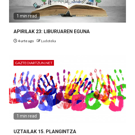
1 min read
APIRILAK 23: LIBURUAREN EGUNA
4 urte ago
Ludoteka
GAZTEOIARTZUN.NET
1 min read
UZTAILAK 15. PLANGINTZA