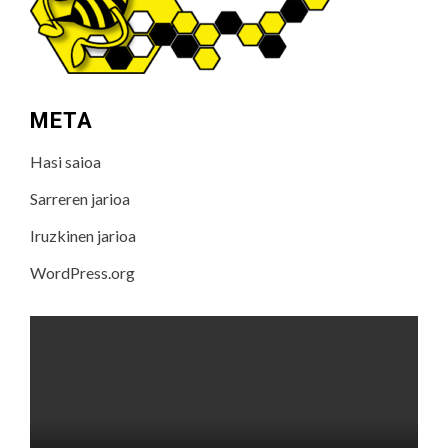
META
Hasi saioa
Sarreren jarioa
Iruzkinen jarioa
WordPress.org