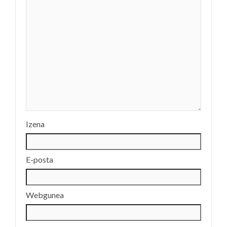
Izena
E-posta
Webgunea