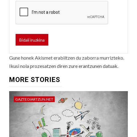
Gune honek Akismet erabiltzen du zaborra murrizteko.
Ikusi nola prozesatzen diren zure erantzunen datuak.
MORE STORIES
GAZTEOIARTZUN.NET