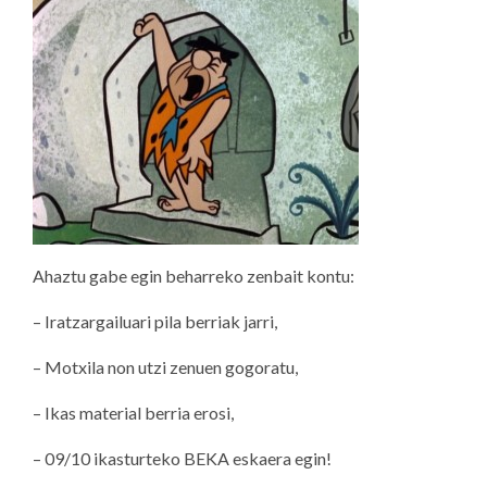
Ahaztu gabe egin beharreko zenbait kontu:
– Iratzargailuari pila berriak jarri,
– Motxila non utzi zenuen gogoratu,
– Ikas material berria erosi,
– 09/10 ikasturteko BEKA eskaera egin!