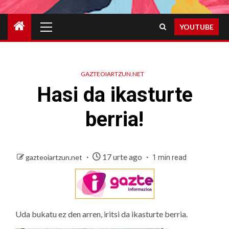
Primary
YOUTUBE
Menu
GAZTEOIARTZUN.NET
Hasi da ikasturte
berria!
17 urte ago
gazteoiartzun.net
1 min read
Uda bukatu ez den arren, iritsi da ikasturte berria.