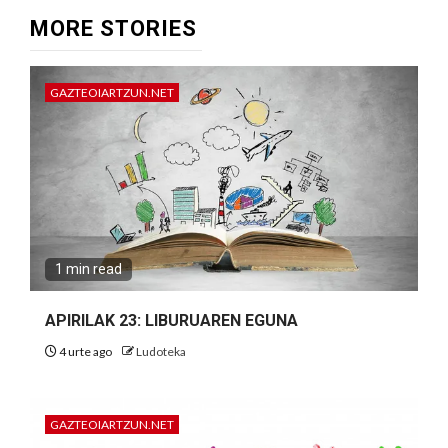
MORE STORIES
GAZTEOIARTZUN.NET
1 min read
APIRILAK 23: LIBURUAREN EGUNA
4 urte ago
Ludoteka
GAZTEOIARTZUN.NET