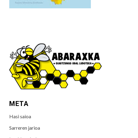
META
Hasi saioa
Sarreren jarioa