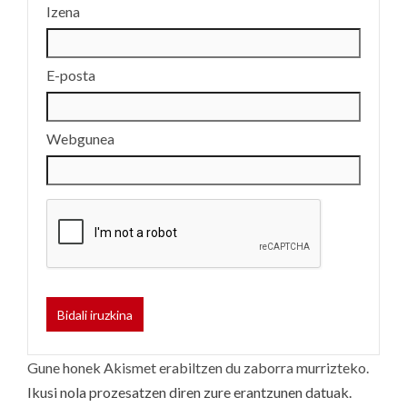
Izena
E-posta
Webgunea
Gune honek Akismet erabiltzen du zaborra murrizteko.
Ikusi nola prozesatzen diren zure erantzunen datuak.