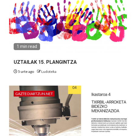
1 min read
UZTAILAK 15. PLANGINTZA
5 urte ago
Ludoteka
GAZTEOIARTZUN.NET