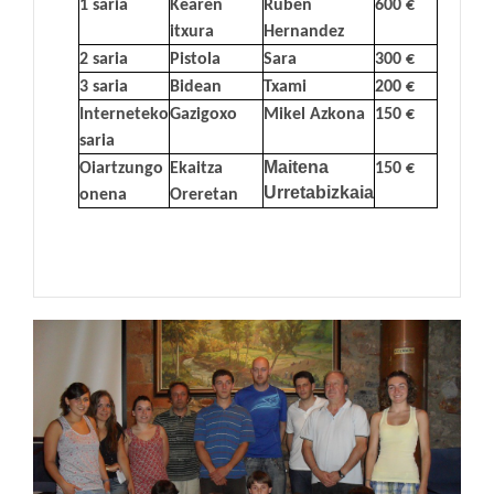
1 saria
Kearen
Ruben
600 €
itxura
Hernandez
2 saria
Pistola
Sara
300 €
3 saria
Bidean
Txami
200 €
Interneteko
Gazigoxo
Mikel Azkona
150 €
saria
Maitena
Oiartzungo
Ekaitza
150 €
Urretabizkaia
onena
Oreretan