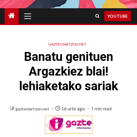
Primary
YOUTUBE
Menu
GAZTEOIARTZUN.NET
Banatu genituen
Argazkiez blai!
lehiaketako sariak
16 urte ago
gazteoiartzun.net
1 min read