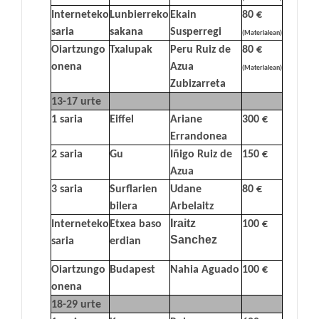
Interneteko
Lunbierreko
Ekain
80 €
saria
sakana
Susperregi
(Materialean)
Oiartzungo
Txalupak
Peru Ruiz de
80 €
onena
Azua
(Materialean)
Zubizarreta
13-17 urte
1 saria
Eiffel
Ariane
300 €
Errandonea
2 saria
Gu
Iñigo Ruiz de
150 €
Azua
3 saria
Surflarien
Udane
80 €
bilera
Arbelaitz
Iraitz
Interneteko
Etxea baso
100 €
Sanchez
saria
erdian
Oiartzungo
Budapest
Nahia Aguado
100 €
onena
18-29 urte