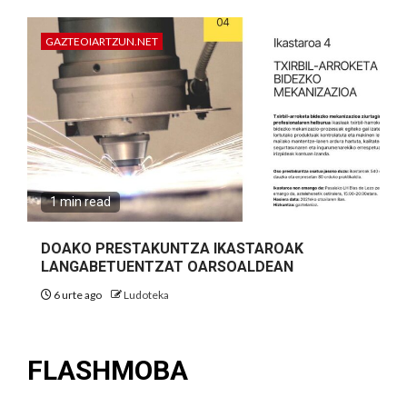
GAZTEOIARTZUN.NET
1 min read
DOAKO PRESTAKUNTZA IKASTAROAK
LANGABETUENTZAT OARSOALDEAN
6 urte ago
Ludoteka
FLASHMOBA