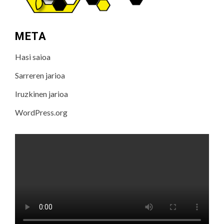
META
Hasi saioa
Sarreren jarioa
Iruzkinen jarioa
WordPress.org