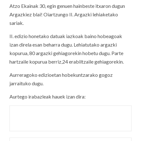
Atzo Ekainak 30, egin genuen hainbeste itxaron dugun
Argazkiez blai! Oiartzungo II. Argazki lehiaketako
sariak.
II. edizio honetako datuak iazkoak baino hobeagoak
izan direla esan beharra dugu. Lehiatutako argazki
kopurua, 80 argazki gehiagorekin hobetu dugu. Parte
hartzaile kopurua berriz,24 erabiltzaile gehiagorekin.
Aurreragoko edizioetan hobekuntzarako gogoz
jarraituko dugu.
Aurtego irabazleak hauek izan dira: