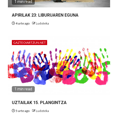
1 min read
APIRILAK 23: LIBURUAREN EGUNA
4 urte ago
Ludoteka
GAZTEOIARTZUN.NET
1 min read
UZTAILAK 15. PLANGINTZA
5 urte ago
Ludoteka