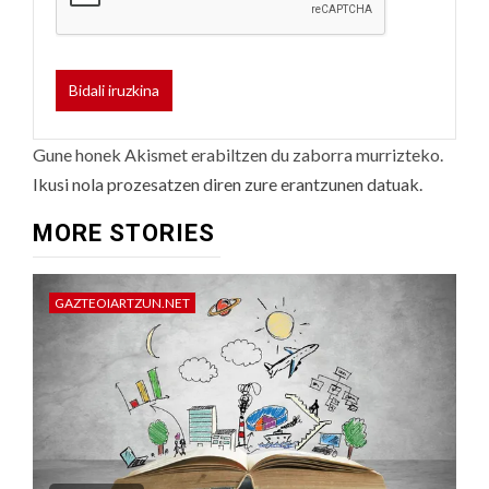
Gune honek Akismet erabiltzen du zaborra murrizteko.
Ikusi nola prozesatzen diren zure erantzunen datuak.
MORE STORIES
GAZTEOIARTZUN.NET