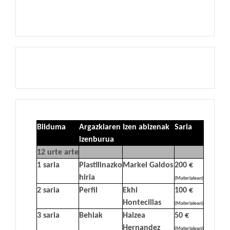
Bilduma
Argazkiaren
Izen abizenak
Saria
izenburua
12 urte arte
1 saria
Plastilinazko
Markel Galdos
200 €
hiria
(Materialean)
2 saria
Perfil
Ekhi
100 €
Hontecillas
(Materialean)
3 saria
Behiak
Haizea
50 €
Hernandez
(Materialean)