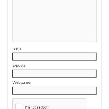
Izena
E-posta
Webgunea