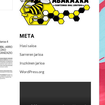
META
Hasi saioa
Sarreren jarioa
Iruzkinen jarioa
WordPress.org