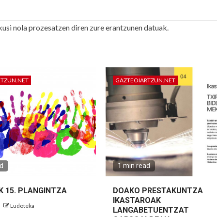
kusi nola prozesatzen diren zure erantzunen datuak.
RTZUN.NET
GAZTEOIARTZUN.NET
ad
1 min read
K 15. PLANGINTZA
DOAKO PRESTAKUNTZA
IKASTAROAK
Ludoteka
LANGABETUENTZAT