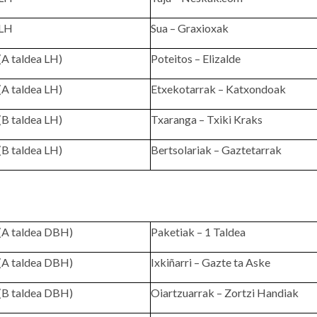
LH
Sua – Graxioxak
(A taldea LH)
Poteitos – Elizalde
(A taldea LH)
Etxekotarrak – Katxondoak
(B taldea LH)
Txaranga – Txiki Kraks
(B taldea LH)
Bertsolariak – Gaztetarrak
(A taldea DBH)
Paketiak – 1 Taldea
(A taldea DBH)
Ixkiñarri – Gazte ta Aske
(B taldea DBH)
Oiartzuarrak – Zortzi Handiak