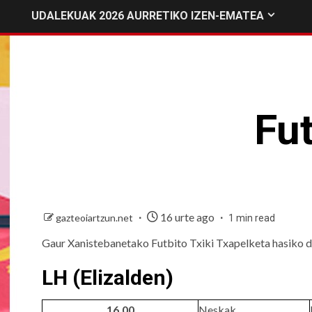
UDALEKUAK 2026 AURRETIKO IZEN-EMATEA
Fut
16 urte ago
gazteoiartzun.net
1 min read
Gaur Xanistebanetako Futbito Txiki Txapelketa hasiko 
LH (Elizalden)
16.00
Neskak