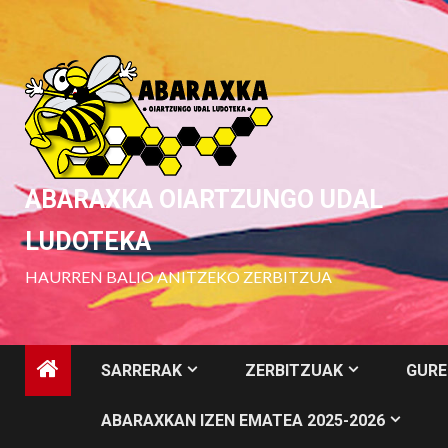
Skip
to
content
ABARAXKA OIARTZUNGO UDAL
LUDOTEKA
HAURREN BALIO ANITZEKO ZERBITZUA
SARRERAK
ZERBITZUAK
GURE
ABARAXKAN IZEN EMATEA 2025-2026