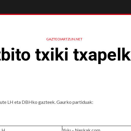
GAZTEOIARTZUN.NET
bito txiki txapel
dute LH eta DBHko gazteek. Gaurko partiduak:
LH
Yuju – Neskak.com