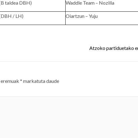
(B taldea DBH)
Waddle Team – Nozilla
(DBH / LH)
Oiartzun – Yuju
Atzoko partiduetako 
 eremuak
*
markatuta daude