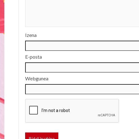
Izena
E-posta
Webgunea