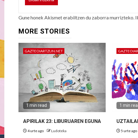
Gune honek Akismet erabiltzen du zaborra murrizteko.
I
MORE STORIES
GAZTEOIARTZUN.NET
GAZTEOIA
1 min read
1 min re
APIRILAK 23: LIBURUAREN EGUNA
UZTAILA
4 urte ago
Ludoteka
5 urte ago