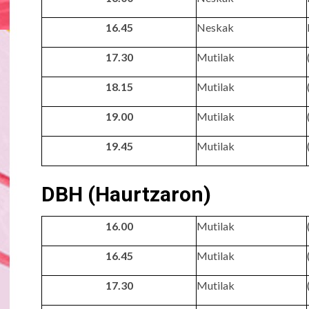
16.45
Neskak
17.30
Mutilak
18.15
Mutilak
19.00
Mutilak
19.45
Mutilak
DBH (Haurtzaron)
16.00
Mutilak
16.45
Mutilak
17.30
Mutilak