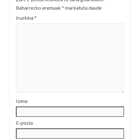
Beharrezko eremuak
*
markatuta daude
Iruzkina
*
Izena
E-posta