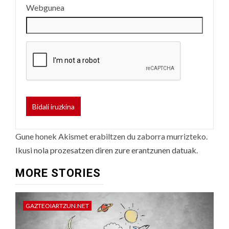
Webgunea
Gune honek Akismet erabiltzen du zaborra murrizteko.
Ikusi nola prozesatzen diren zure erantzunen datuak.
MORE STORIES
GAZTEOIARTZUN.NET