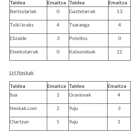
Taldea
Emaitza
Taldea
Emaitza
Bertsolariak
0
Gaztetarrak
13
Txiki kraks
4
Txaranga
4
Elizalde
3
Poteitos
0
Etxekotarrak
0
Katxondoak
12
LH Neskak
Taldea
Emaitza
Taldea
Emaitza
Sua
1
Graxioxak
4
Neskak.com
2
Yuju
3
Oiartzun
5
Yuju
1