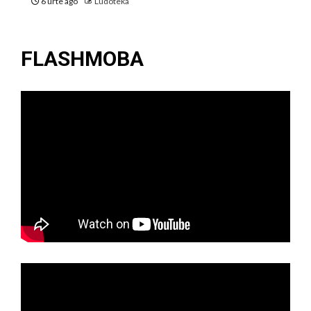
6 urte ago
Ludoteka
FLASHMOBA