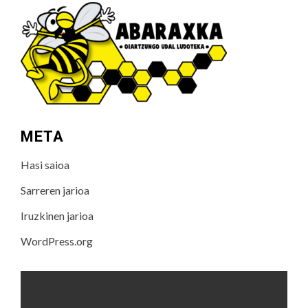
META
Hasi saioa
Sarreren jarioa
Iruzkinen jarioa
WordPress.org