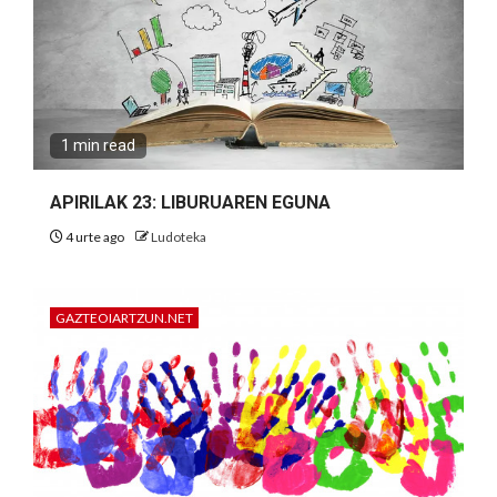
1 min read
APIRILAK 23: LIBURUAREN EGUNA
4 urte ago
Ludoteka
GAZTEOIARTZUN.NET