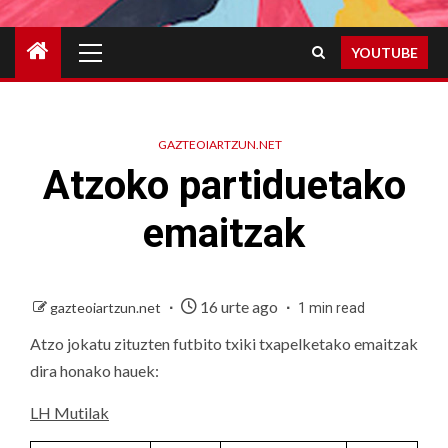
Primary
YOUTUBE
Menu
GAZTEOIARTZUN.NET
Atzoko partiduetako
emaitzak
16 urte ago
gazteoiartzun.net
1 min read
Atzo jokatu zituzten futbito txiki txapelketako emaitzak
dira honako hauek:
LH Mutilak