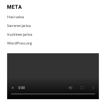
META
Hasi saioa
Sarreren jarioa
Iruzkinen jarioa
WordPress.org