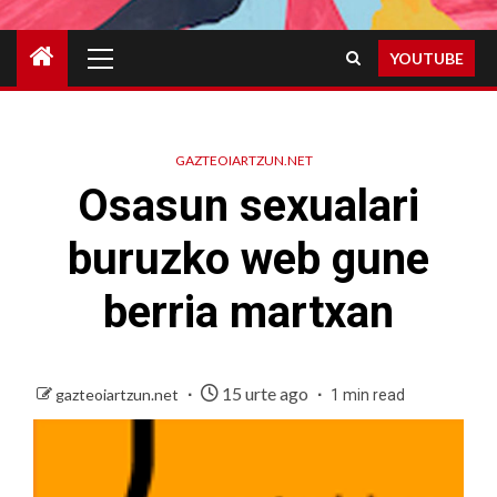
Primary
YOUTUBE
Menu
GAZTEOIARTZUN.NET
Osasun sexualari
buruzko web gune
berria martxan
15 urte ago
gazteoiartzun.net
1 min read