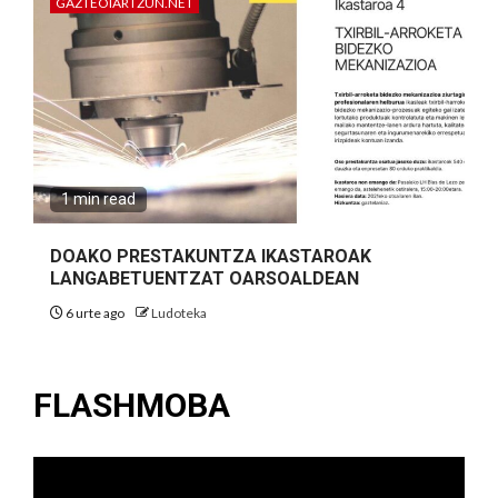
GAZTEOIARTZUN.NET
1 min read
DOAKO PRESTAKUNTZA IKASTAROAK
LANGABETUENTZAT OARSOALDEAN
6 urte ago
Ludoteka
FLASHMOBA