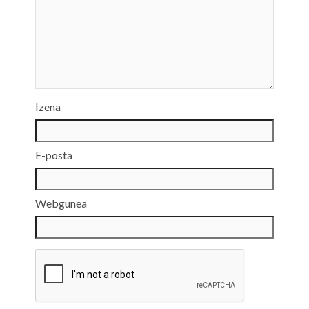
Izena
E-posta
Webgunea