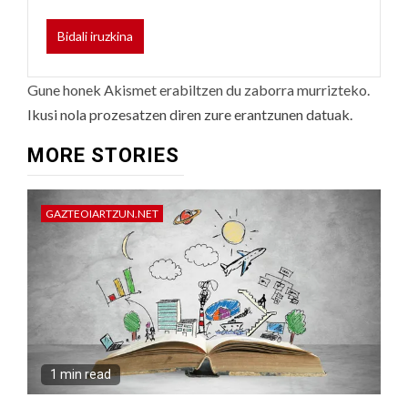
Gune honek Akismet erabiltzen du zaborra murrizteko.
Ikusi nola prozesatzen diren zure erantzunen datuak.
MORE STORIES
GAZTEOIARTZUN.NET
1 min read