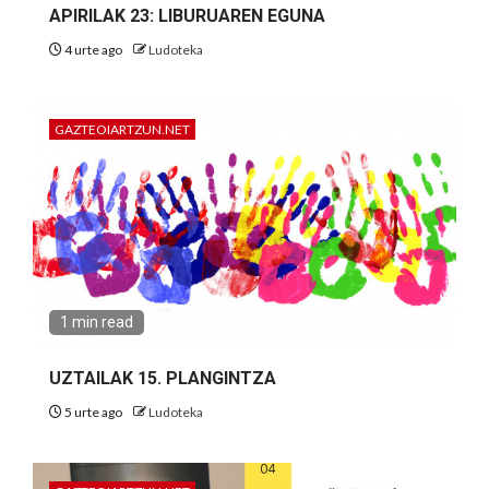
APIRILAK 23: LIBURUAREN EGUNA
4 urte ago
Ludoteka
GAZTEOIARTZUN.NET
1 min read
UZTAILAK 15. PLANGINTZA
5 urte ago
Ludoteka