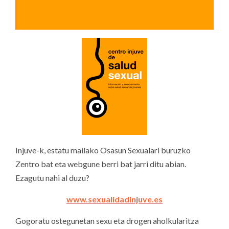
Injuve-k, estatu mailako Osasun Sexualari buruzko
Zentro bat eta webgune berri bat jarri ditu abian.
Ezagutu nahi al duzu?
www.sexualidadinjuve.es
Gogoratu ostegunetan sexu eta drogen aholkularitza