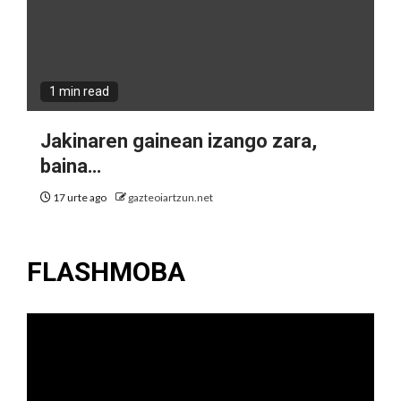
1 min read
Jakinaren gainean izango zara,
baina…
17 urte ago
gazteoiartzun.net
FLASHMOBA