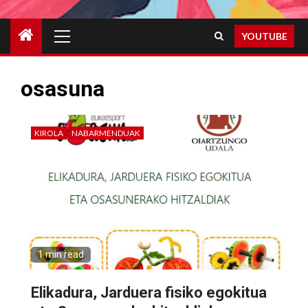
Primary
YOUTUBE
Menu
osasuna
KIROLA
NABARMENDUAK
1 min read
Elikadura, Jarduera fisiko egokitua