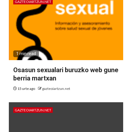
GAZTEOIARTZUN.NET
1 min read
Osasun sexualari buruzko web gune
berria martxan
15 urte ago
gazteoiartzun.net
GAZTEOIARTZUN.NET