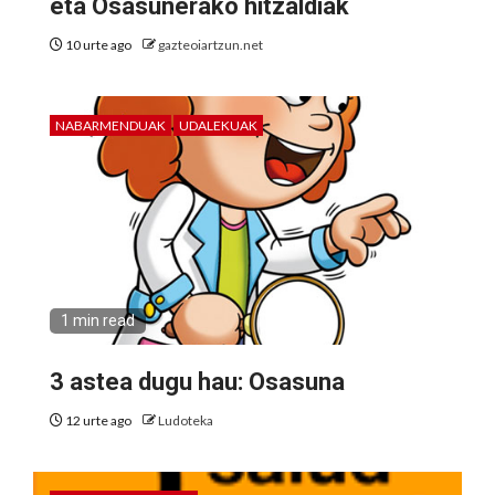
eta Osasunerako hitzaldiak
10 urte ago
gazteoiartzun.net
NABARMENDUAK
UDALEKUAK
1 min read
3 astea dugu hau: Osasuna
12 urte ago
Ludoteka