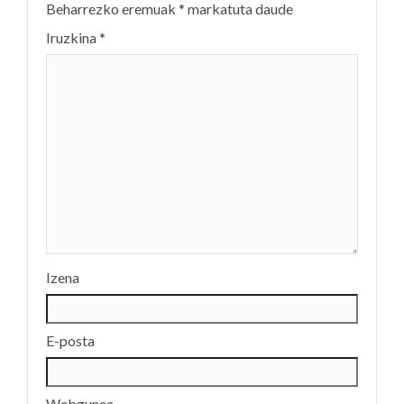
Beharrezko eremuak
*
markatuta daude
Iruzkina
*
Izena
E-posta
Webgunea