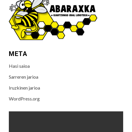
META
Hasi saioa
Sarreren jarioa
Iruzkinen jarioa
WordPress.org