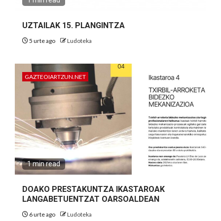
UZTAILAK 15. PLANGINTZA
5 urte ago
Ludoteka
GAZTEOIARTZUN.NET
1 min read
DOAKO PRESTAKUNTZA IKASTAROAK
LANGABETUENTZAT OARSOALDEAN
6 urte ago
Ludoteka