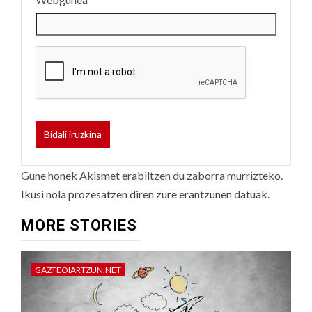
Gune honek Akismet erabiltzen du zaborra murrizteko.
Ikusi nola prozesatzen diren zure erantzunen datuak.
MORE STORIES
GAZTEOIARTZUN.NET