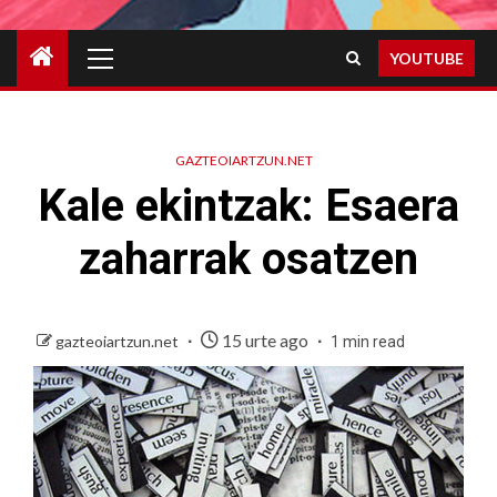
Primary
YOUTUBE
Menu
GAZTEOIARTZUN.NET
Kale ekintzak: Esaera
zaharrak osatzen
15 urte ago
gazteoiartzun.net
1 min read