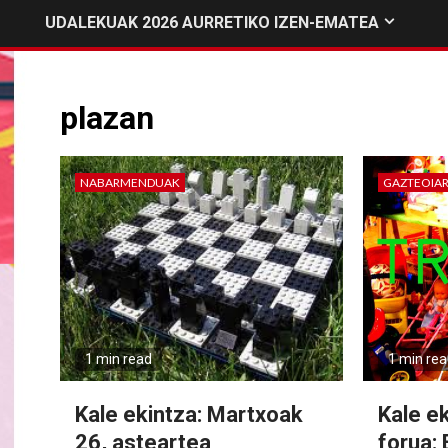
UDALEKUAK 2026 AURRETIKO IZEN-EMATEA
plazan
NABARMENDUAK
GAZTEOIA
1 min read
1 min re
Kale ekintza: Martxoak
Kale e
26, asteartea
forua: