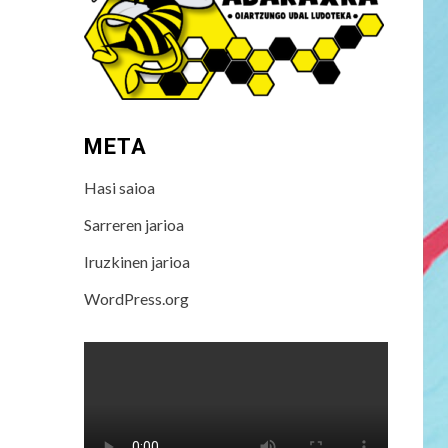
META
Hasi saioa
Sarreren jarioa
Iruzkinen jarioa
WordPress.org