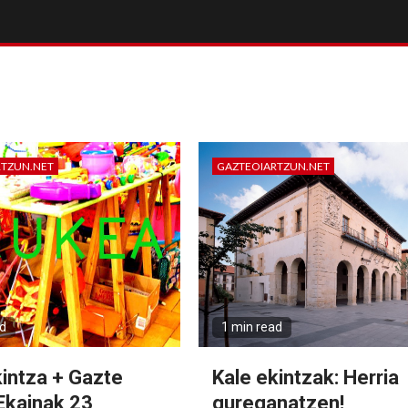
RTZUN.NET
GAZTEOIARTZUN.NET
ad
1 min read
kintza + Gazte
Kale ekintzak: Herria
 Ekainak 23
gureganatzen!