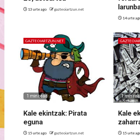
larunb
13 urte ago
gazteoiartzun.net
14 urte a
GAZTEOIARTZUN.NET
GAZTEOIA
1 min read
1 min re
Kale ekintzak: Pirata
Kale e
eguna
zaharr
15 urte ago
gazteoiartzun.net
15 urte a