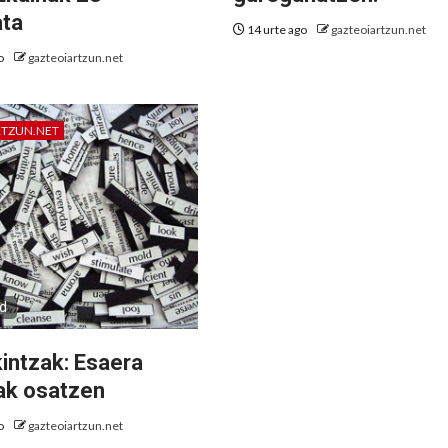
ata
14 urte ago
gazteoiartzun.net
go
gazteoiartzun.net
RTZUN.NET
ad
kintzak: Esaera
ak osatzen
go
gazteoiartzun.net