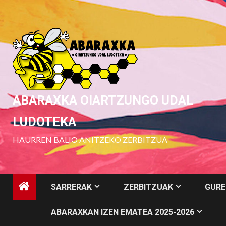
Skip
to
content
ABARAXKA OIARTZUNGO UDAL
LUDOTEKA
HAURREN BALIO ANITZEKO ZERBITZUA
SARRERAK
ZERBITZUAK
GURE
ABARAXKAN IZEN EMATEA 2025-2026