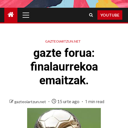
Primary
YOUTUBE
Menu
GAZTEOIARTZUN.NET
gazte forua:
finalaurrekoa
emaitzak.
15 urte ago
gazteoiartzun.net
1 min read