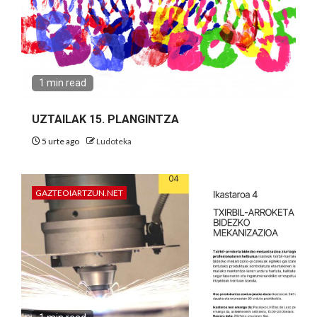
1 min read
UZTAILAK 15. PLANGINTZA
5 urte ago
Ludoteka
GAZTEOIARTZUN.NET