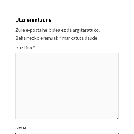
Utzi erantzuna
Zure e-posta helbidea ez da argitaratuko.
Beharrezko eremuak
*
markatuta daude
Iruzkina
*
Izena