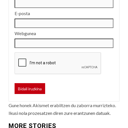
E-posta
Webgunea
Gune honek Akismet erabiltzen du zaborra murrizteko.
Ikusi nola prozesatzen diren zure erantzunen datuak.
MORE STORIES