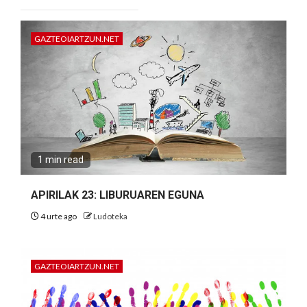
GAZTEOIARTZUN.NET
1 min read
APIRILAK 23: LIBURUAREN EGUNA
4 urte ago
Ludoteka
GAZTEOIARTZUN.NET