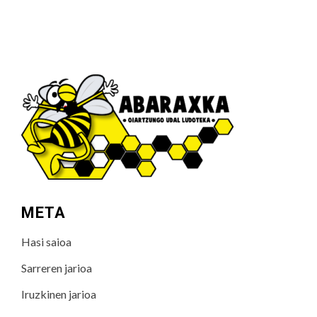
META
Hasi saioa
Sarreren jarioa
Iruzkinen jarioa