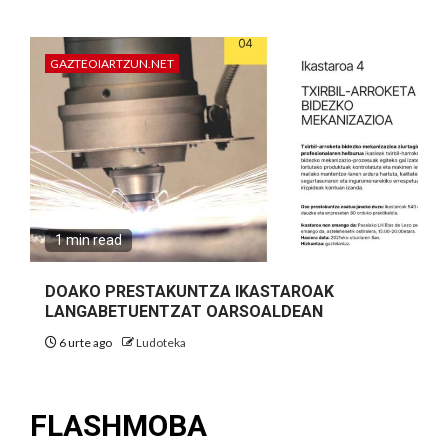
GAZTEOIARTZUN.NET
1 min read
DOAKO PRESTAKUNTZA IKASTAROAK
LANGABETUENTZAT OARSOALDEAN
6 urte ago
Ludoteka
FLASHMOBA