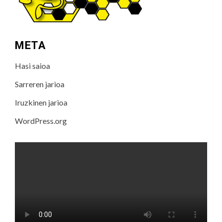
META
Hasi saioa
Sarreren jarioa
Iruzkinen jarioa
WordPress.org