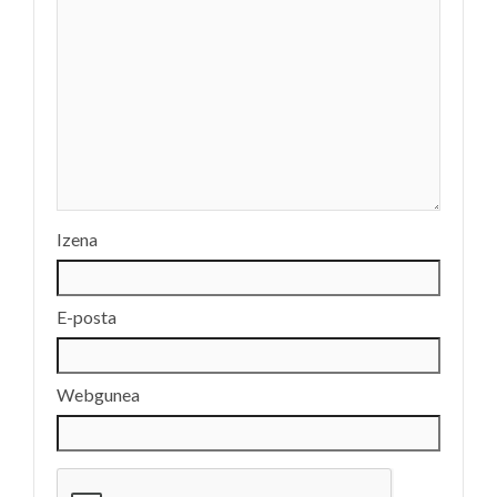
Izena
E-posta
Webgunea