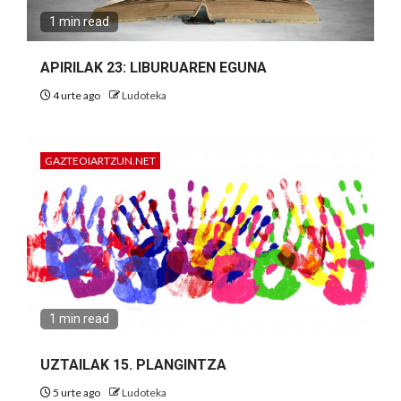
1 min read
APIRILAK 23: LIBURUAREN EGUNA
4 urte ago
Ludoteka
GAZTEOIARTZUN.NET
1 min read
UZTAILAK 15. PLANGINTZA
5 urte ago
Ludoteka