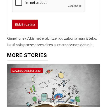
Gune honek Akismet erabiltzen du zaborra murrizteko.
Ikusi nola prozesatzen diren zure erantzunen datuak.
MORE STORIES
GAZTEOIARTZUN.NET