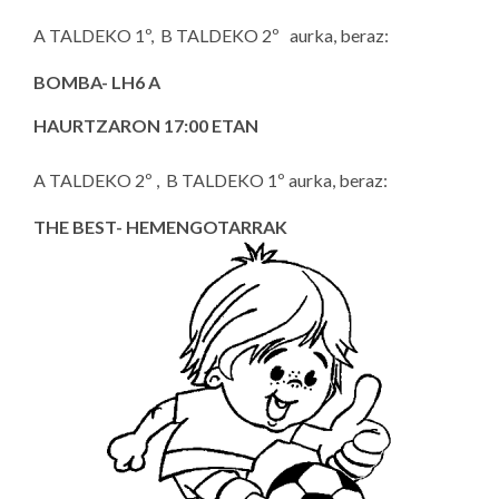
A TALDEKO 1º, B TALDEKO 2º aurka, beraz:
BOMBA- LH6 A
HAURTZARON 17:00 ETAN
A TALDEKO 2º , B TALDEKO 1º aurka, beraz:
THE BEST- HEMENGOTARRAK