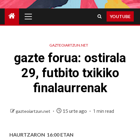
Primary
YOUTUBE
Menu
GAZTEOIARTZUN.NET
gazte forua: ostirala
29, futbito txikiko
finalaurrenak
15 urte ago
gazteoiartzun.net
1 min read
HAURTZARON 16:00 ETAN