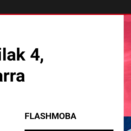
lak 4,
rra
FLASHMOBA