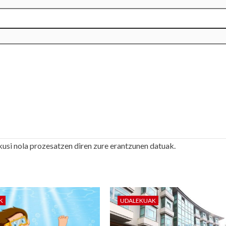
kusi nola prozesatzen diren zure erantzunen datuak.
K
UDALEKUAK