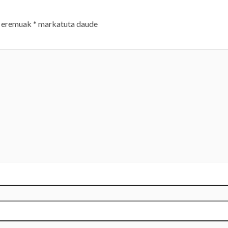
 eremuak
*
markatuta daude