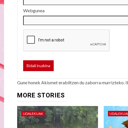
Webgunea
Gune honek Akismet erabiltzen du zaborra murrizteko.
I
MORE STORIES
UDALEKUAK
UDALEKUA