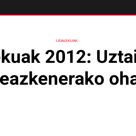
UDALEKUAK
kuak 2012: Uztai
teazkenerako oha