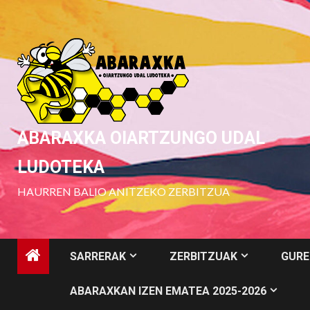
Skip
to
content
ABARAXKA OIARTZUNGO UDAL
LUDOTEKA
HAURREN BALIO ANITZEKO ZERBITZUA
SARRERAK
ZERBITZUAK
GURE
ABARAXKAN IZEN EMATEA 2025-2026