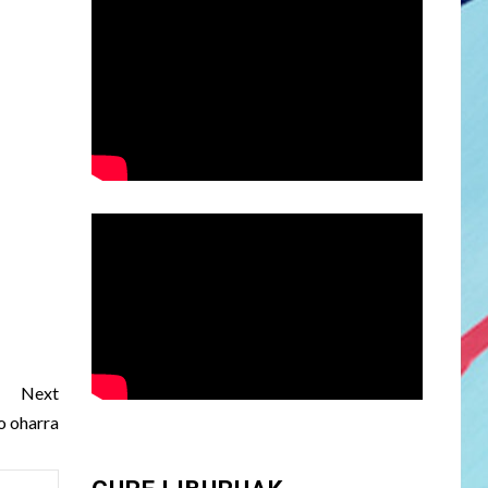
Next
o oharra