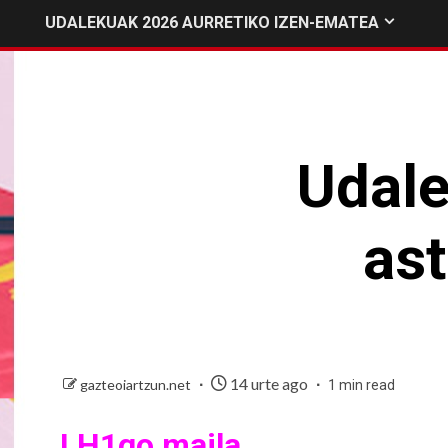
UDALEKUAK 2026 AURRETIKO IZEN-EMATEA
Udale
as
14 urte ago
gazteoiartzun.net
1 min read
LH1go maila