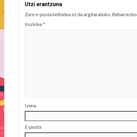
Utzi erantzuna
Zure e-posta helbidea ez da argitaratuko.
Beharrezko
Iruzkina
*
Izena
E-posta