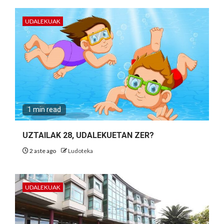
UDALEKUAK
1 min read
UZTAILAK 28, UDALEKUETAN ZER?
2 aste ago
Ludoteka
UDALEKUAK