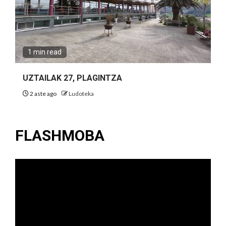
1 min read
UZTAILAK 27, PLAGINTZA
2 aste ago
Ludoteka
FLASHMOBA