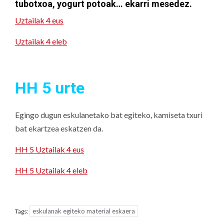
tubotxoa, yogurt potoak… ekarri mesedez.
Uztailak 4 eus
Uztailak 4 eleb
HH 5 urte
Egingo dugun eskulanetako bat egiteko, kamiseta txuri
bat ekartzea eskatzen da.
HH 5 Uztailak 4 eus
HH 5 Uztailak 4 eleb
eskulanak egiteko material eskaera
Tags: