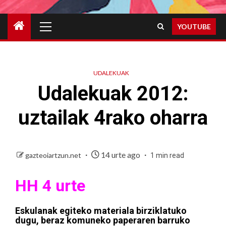
Primary
YOUTUBE
Menu
UDALEKUAK
Udalekuak 2012:
uztailak 4rako oharra
14 urte ago
gazteoiartzun.net
1 min read
HH 4 urte
Eskulanak egiteko materiala birziklatuko
dugu, beraz komuneko paperaren barruko