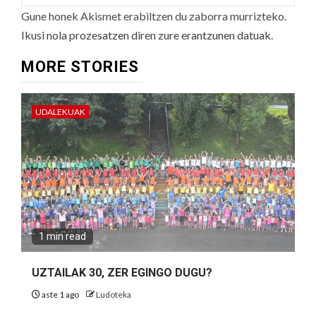
Gune honek Akismet erabiltzen du zaborra murrizteko.
Ikusi nola prozesatzen diren zure erantzunen datuak.
MORE STORIES
UDALEKUAK
1 min read
UZTAILAK 30, ZER EGINGO DUGU?
aste 1 ago
Ludoteka