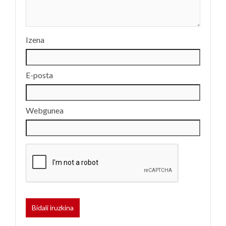
Izena
E-posta
Webgunea