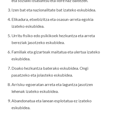
eta sozialki osasuntsu eta libre haz daitezen.
Izen bat eta nazionalitate bat izateko eskubidea.
Elikadura, etxebizitza eta osasun-arreta egokia
izateko eskubidea.
Urritu fisiko edo psikikoek hezkuntza eta arreta
bereziak jasotzeko eskubidea.
Familiak eta gizarteak maitatua eta ulertua izateko
eskubidea.
Doako hezkuntza baterako eskubidea. Ongi
pasatzeko eta jolasteko eskubidea.
Arrisku-egoeratan arreta eta laguntza jasotzen
lehenak izateko eskubidea.
Abandonatua eta lanean esplotatua ez izateko
eskubidea.