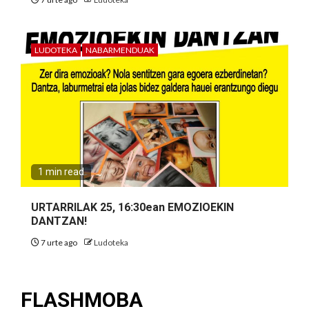
LUDOTEKA
NABARMENDUAK
1 min read
URTARRILAK 25, 16:30ean EMOZIOEKIN
DANTZAN!
7 urte ago
Ludoteka
FLASHMOBA