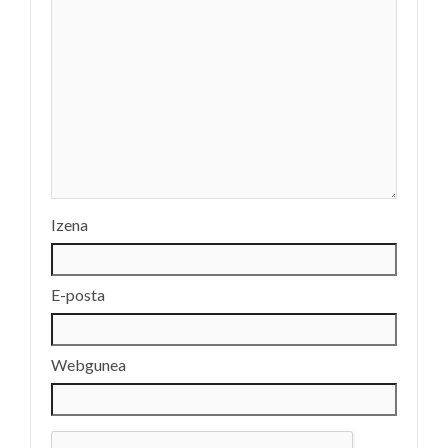
Izena
E-posta
Webgunea