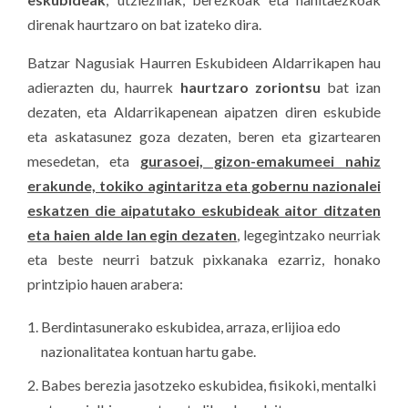
direnak haurtzaro on bat izateko dira.
Batzar Nagusiak Haurren Eskubideen Aldarrikapen hau
adierazten du, haurrek
haurtzaro zoriontsu
bat izan
dezaten, eta Aldarrikapenean aipatzen diren eskubide
eta askatasunez goza dezaten, beren eta gizartearen
mesedetan, eta
gurasoei, gizon-emakumeei nahiz
erakunde, tokiko agintaritza eta gobernu nazionalei
eskatzen die aipatutako eskubideak aitor ditzaten
eta haien alde lan egin dezaten
, legegintzako neurriak
eta beste neurri batzuk pixkanaka ezarriz, honako
printzipio hauen arabera:
Berdintasunerako eskubidea, arraza, erlijioa edo
nazionalitatea kontuan hartu gabe.
Babes berezia jasotzeko eskubidea, fisikoki, mentalki