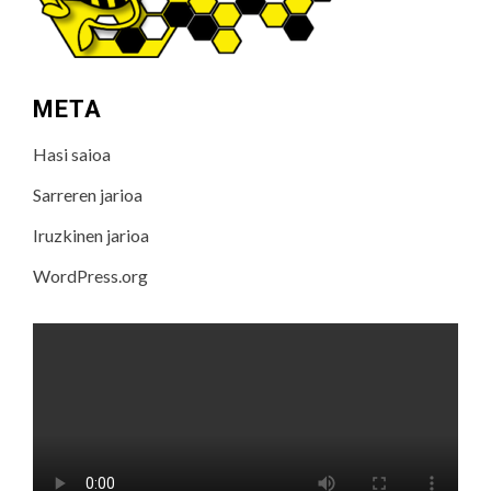
META
Hasi saioa
Sarreren jarioa
Iruzkinen jarioa
WordPress.org