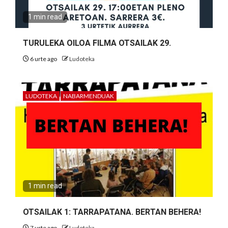
1 min read
TURULEKA OILOA FILMA OTSAILAK 29.
6 urte ago
Ludoteka
LUDOTEKA
NABARMENDUAK
1 min read
OTSAILAK 1: TARRAPATANA. BERTAN BEHERA!
7 urte ago
Ludoteka