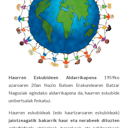
Haurren Eskubideen Aldarrikapena
1959ko
azaroaren 20an Nazio Batuen Erakundearen Batzar
Nagusiak egindako aldarrikapena da, haurren eskubide
unibertsalak finkatuz.
Haurren eskubideak (edo haurtzaroaren eskubideak)
jaiotzeagatik bakarrik haur eta nerabeek dituzten
eskubideak
; utziezinak, berezkoak eta nahitaezkoak