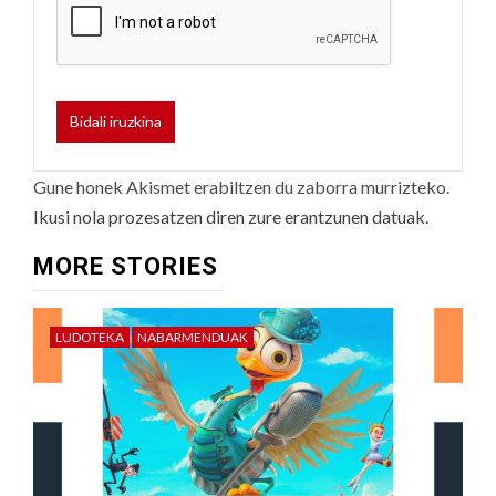
Gune honek Akismet erabiltzen du zaborra murrizteko.
Ikusi nola prozesatzen diren zure erantzunen datuak.
MORE STORIES
LUDOTEKA
NABARMENDUAK