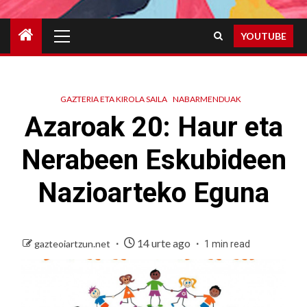
Primary
YOUTUBE
Menu
GAZTERIA ETA KIROLA SAILA
NABARMENDUAK
Azaroak 20: Haur eta
Nerabeen Eskubideen
Nazioarteko Eguna
14 urte ago
gazteoiartzun.net
1 min read