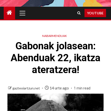
Primary
YOUTUBE
Menu
NABARMENDUAK
Gabonak jolasean:
Abenduak 22, ikatza
ateratzera!
14 urte ago
gazteoiartzun.net
1 min read