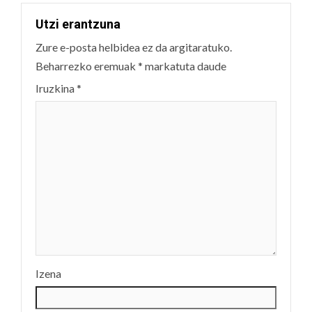
Utzi erantzuna
Zure e-posta helbidea ez da argitaratuko.
Beharrezko eremuak
*
markatuta daude
Iruzkina
*
Izena