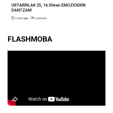
URTARRILAK 25, 16:30ean EMOZIOEKIN
DANTZAN!
7 urte ago
Ludoteka
FLASHMOBA