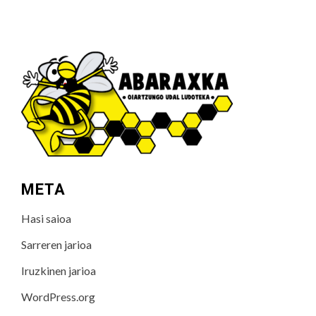
META
Hasi saioa
Sarreren jarioa
Iruzkinen jarioa
WordPress.org