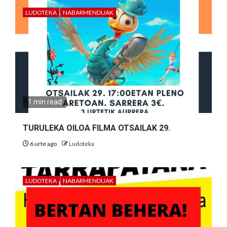
LUDOTEKA
NABARMENDUAK
1 min read
TURULEKA OILOA FILMA OTSAILAK 29.
6 urte ago
Ludoteka
LUDOTEKA
NABARMENDUAK