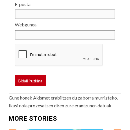
E-posta
Webgunea
Gune honek Akismet erabiltzen du zaborra murrizteko.
Ikusi nola prozesatzen diren zure erantzunen datuak.
MORE STORIES