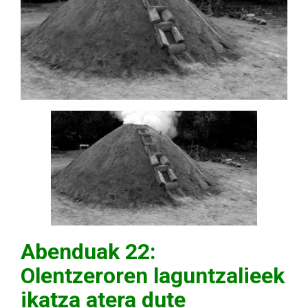
Abenduak 22:
Olentzeroren laguntzalieek
ikatza atera dute