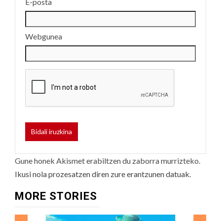
E-posta
Webgunea
Gune honek Akismet erabiltzen du zaborra murrizteko.
Ikusi nola prozesatzen diren zure erantzunen datuak.
MORE STORIES