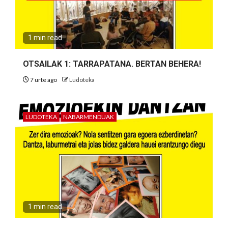
1 min read
OTSAILAK 1: TARRAPATANA. BERTAN BEHERA!
7 urte ago
Ludoteka
LUDOTEKA
NABARMENDUAK
1 min read