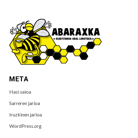
META
Hasi saioa
Sarreren jarioa
Iruzkinen jarioa
WordPress.org