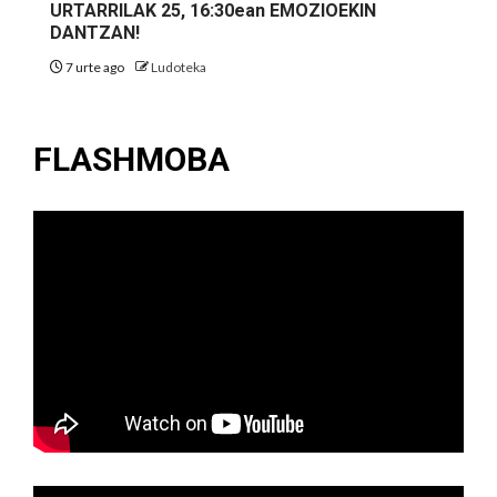
URTARRILAK 25, 16:30ean EMOZIOEKIN
DANTZAN!
7 urte ago
Ludoteka
FLASHMOBA