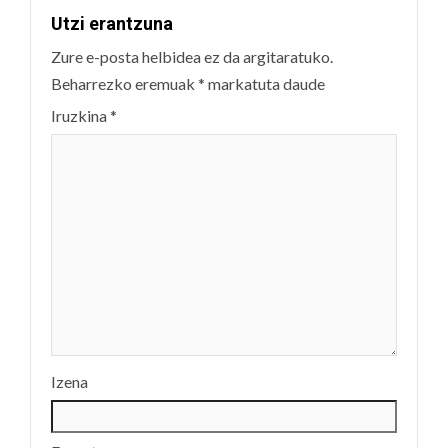
Utzi erantzuna
Zure e-posta helbidea ez da argitaratuko.
Beharrezko eremuak
*
markatuta daude
Iruzkina
*
Izena