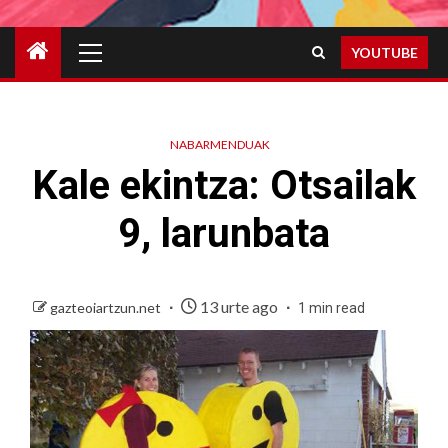
Primary
YOUTUBE
Menu
NABARMENDUAK
Kale ekintza: Otsailak
9, larunbata
13 urte ago
gazteoiartzun.net
1 min read