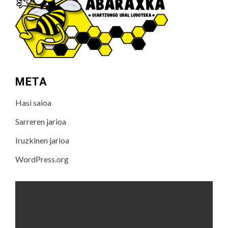
META
Hasi saioa
Sarreren jarioa
Iruzkinen jarioa
WordPress.org