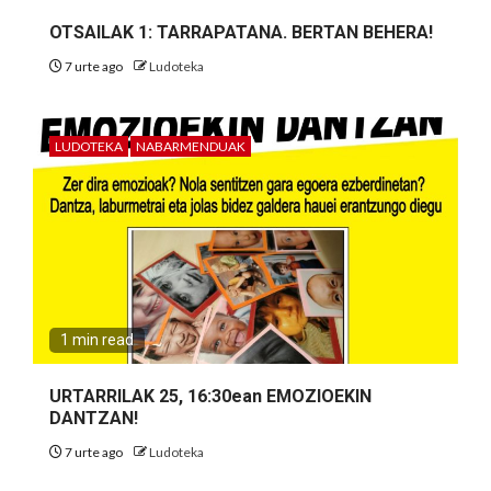
OTSAILAK 1: TARRAPATANA. BERTAN BEHERA!
7 urte ago
Ludoteka
LUDOTEKA
NABARMENDUAK
1 min read
URTARRILAK 25, 16:30ean EMOZIOEKIN
DANTZAN!
7 urte ago
Ludoteka