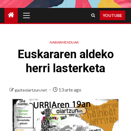
Primary
YOUTUBE
Menu
NABARMENDUAK
Euskararen aldeko
herri lasterketa
13 urte ago
gazteoiartzun.net