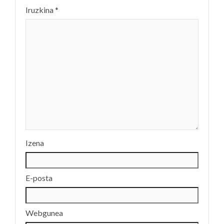
Iruzkina
*
Izena
E-posta
Webgunea