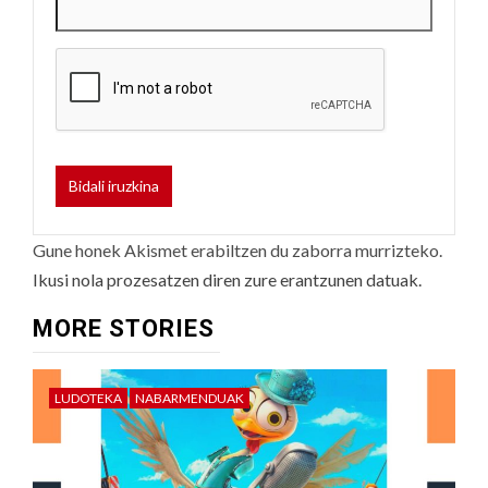
Gune honek Akismet erabiltzen du zaborra murrizteko.
Ikusi nola prozesatzen diren zure erantzunen datuak.
MORE STORIES
LUDOTEKA
NABARMENDUAK