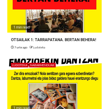
1 min read
OTSAILAK 1: TARRAPATANA. BERTAN BEHERA!
7 urte ago
Ludoteka
LUDOTEKA
NABARMENDUAK
1 min read