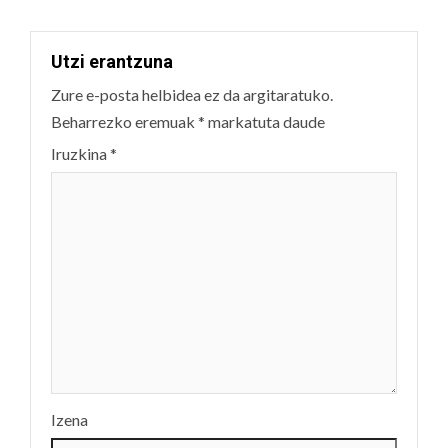
Utzi erantzuna
Zure e-posta helbidea ez da argitaratuko.
Beharrezko eremuak
*
markatuta daude
Iruzkina
*
Izena