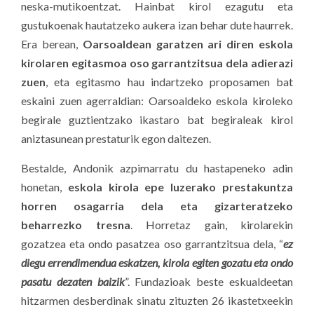
neska-mutikoentzat. Hainbat kirol ezagutu eta
gustukoenak hautatzeko aukera izan behar dute haurrek.
Era berean,
Oarsoaldean garatzen ari diren eskola
kirolaren egitasmoa oso garrantzitsua dela adierazi
zuen
, eta egitasmo hau indartzeko proposamen bat
eskaini zuen agerraldian: Oarsoaldeko eskola kiroleko
begirale guztientzako ikastaro bat begiraleak kirol
aniztasunean prestaturik egon daitezen.
Bestalde, Andonik azpimarratu du hastapeneko adin
honetan,
eskola kirola epe luzerako prestakuntza
horren osagarria dela eta gizarteratzeko
beharrezko tresna
. Horretaz gain, kirolarekin
gozatzea eta ondo pasatzea oso garrantzitsua dela, “
ez
diegu errendimendua eskatzen, kirola egiten gozatu eta ondo
pasatu dezaten baizik
”. Fundazioak beste eskualdeetan
hitzarmen desberdinak sinatu zituzten 26 ikastetxeekin