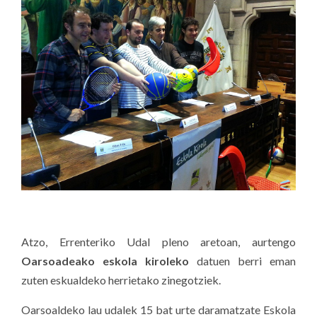
Atzo, Errenteriko Udal pleno aretoan, aurtengo
Oarsoadeako eskola kiroleko
datuen berri eman
zuten eskualdeko herrietako zinegotziek.
Oarsoaldeko lau udalek 15 bat urte daramatzate Eskola