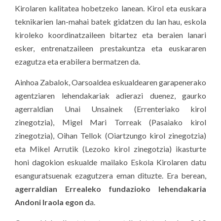
Kirolaren kalitatea hobetzeko lanean. Kirol eta euskara
teknikarien lan-mahai batek gidatzen du lan hau, eskola
kiroleko koordinatzaileen bitartez eta beraien lanari
esker, entrenatzaileen prestakuntza eta euskararen
ezagutza eta erabilera bermatzen da.
Ainhoa Zabalok, Oarsoaldea eskualdearen garapenerako
agentziaren lehendakariak adierazi duenez, gaurko
agerraldian Unai Unsainek (Errenteriako kirol
zinegotzia), Migel Mari Torreak (Pasaiako kirol
zinegotzia), Oihan Tellok (Oiartzungo kirol zinegotzia)
eta Mikel Arrutik (Lezoko kirol zinegotzia) ikasturte
honi dagokion eskualde mailako Eskola Kirolaren datu
esanguratsuenak ezagutzera eman dituzte. Era berean,
agerraldian Errealeko fundazioko lehendakaria
Andoni Iraola egon d
a.