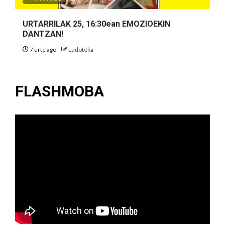
URTARRILAK 25, 16:30ean EMOZIOEKIN
DANTZAN!
7 urte ago
Ludoteka
FLASHMOBA