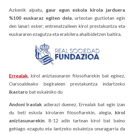
Azkenik aipatu,
gaur egun eskola kirola jarduera
%100 euskaraz egiten dela
, urteotan guztiotan egin
den lanari esker; entrenatzaileen kirol prestakuntza eta
euskararen ezagutza eta erabilera ahalbidetzen baitira.
Errealak
, kirol aniztasunaren filosofiarekin bat eginez,
Oarsoaldeako begiraleen prestakuntza indartzeko
ikastaro
bat eskainiko du
Andoni Iraolak
adierazi duenez, Errealak bat egin izan
du beti eskola kirolaren filosofiarekin, alegia,
kirol
aniztasunarekin
. 8-12 adin tartean kirol bat baino
gehiago ezagutu eta lantzeko eskaintza onuragarria da