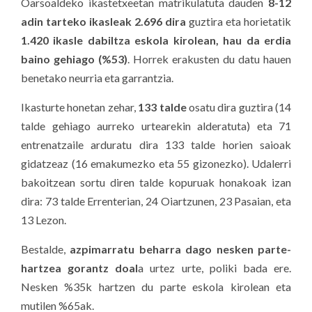
Oarsoaldeko ikastetxeetan matrikulatuta dauden
8-12
adin tarteko ikasleak 2.696 dira
guztira eta horietatik
1.420 ikasle dabiltza eskola kirolean, hau da erdia
baino gehiago (%53)
. Horrek erakusten du datu hauen
benetako neurria eta garrantzia.
Ikasturte honetan zehar,
133 talde
osatu dira guztira (14
talde gehiago aurreko urtearekin alderatuta) eta 71
entrenatzaile arduratu dira 133 talde horien saioak
gidatzeaz (16 emakumezko eta 55 gizonezko). Udalerri
bakoitzean sortu diren talde kopuruak honakoak izan
dira: 73 talde Errenterian, 24 Oiartzunen, 23 Pasaian, eta
13 Lezon.
Bestalde,
azpimarratu beharra dago nesken parte-
hartzea gorantz doal
a urtez urte, poliki bada ere.
Nesken %35k hartzen du parte eskola kirolean eta
mutilen %65ak.