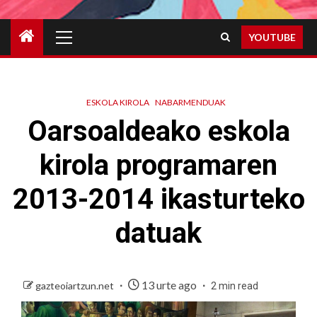
Primary
YOUTUBE
Menu
ESKOLA KIROLA
NABARMENDUAK
Oarsoaldeako eskola
kirola programaren
2013-2014 ikasturteko
datuak
13 urte ago
gazteoiartzun.net
2 min read