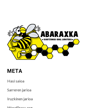
META
Hasi saioa
Sarreren jarioa
Iruzkinen jarioa
WordPress.org