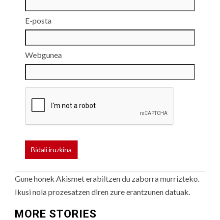
E-posta
Webgunea
Gune honek Akismet erabiltzen du zaborra murrizteko.
Ikusi nola prozesatzen diren zure erantzunen datuak.
MORE STORIES