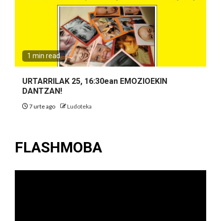
1 min read
URTARRILAK 25, 16:30ean EMOZIOEKIN
DANTZAN!
7 urte ago
Ludoteka
FLASHMOBA