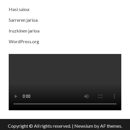
Hasi saioa
Sarreren jarioa
Iruzkinen jarioa
WordPress.org
Copyright © All rights reserved.
|
Newsium
by AF themes.