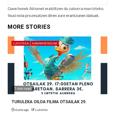
Gune honek Akismet erabiltzen du zaborra murrizteko.
Ikusi nola prozesatzen diren zure erantzunen datuak.
MORE STORIES
LUDOTEKA
NABARMENDUAK
1 min read
TURULEKA OILOA FILMA OTSAILAK 29.
6 urte ago
Ludoteka