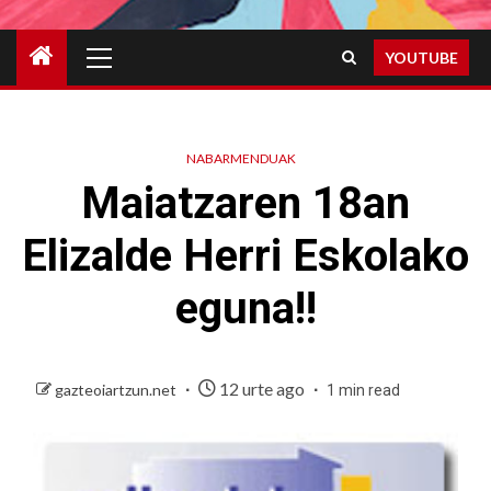
Primary
YOUTUBE
Menu
NABARMENDUAK
Maiatzaren 18an
Elizalde Herri Eskolako
eguna!!
12 urte ago
gazteoiartzun.net
1 min read