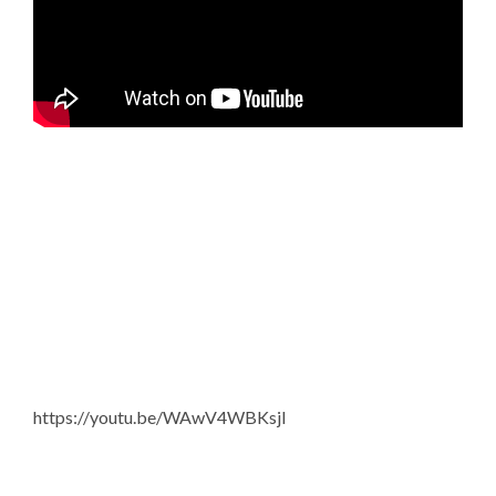
https://youtu.be/WAwV4WBKsjI