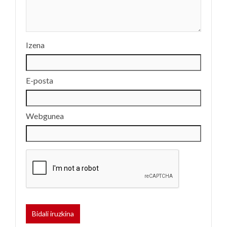
Izena
E-posta
Webgunea