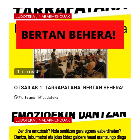
LUDOTEKA
NABARMENDUAK
1 min read
OTSAILAK 1: TARRAPATANA. BERTAN BEHERA!
7 urte ago
Ludoteka
LUDOTEKA
NABARMENDUAK