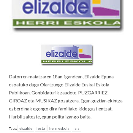
Datorren maiatzaren 18an, igandean, Elizalde Eguna
ospatuko dugu Oiartzungo Elizalde Euskal Eskola
Publikoan. Gonbidaturik zaudete, PUZGARRIEZ,
GIROAZ eta MUSIKAZ gozatzera. Egun guztian ekintza
ezberdinak egongo dira familiako kide guztientzat.
Hurbil zaitezte, egun polita
izango baita.
elizalde
festa
herri eskola
jaia
Tags: