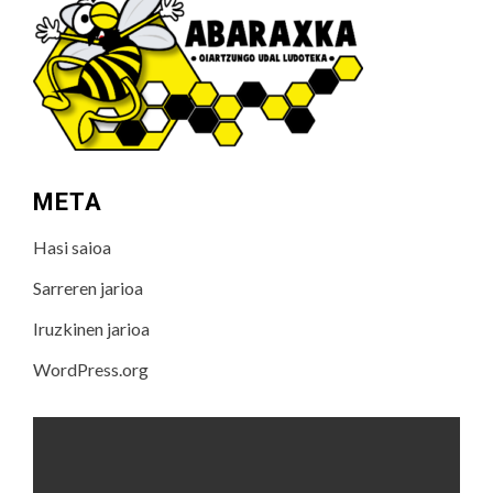
META
Hasi saioa
Sarreren jarioa
Iruzkinen jarioa
WordPress.org