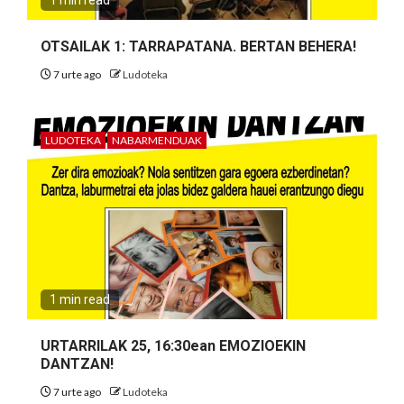
1 min read
OTSAILAK 1: TARRAPATANA. BERTAN BEHERA!
7 urte ago
Ludoteka
LUDOTEKA
NABARMENDUAK
1 min read
URTARRILAK 25, 16:30ean EMOZIOEKIN
DANTZAN!
7 urte ago
Ludoteka