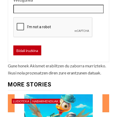
Gune honek Akismet erabiltzen du zaborra murrizteko.
Ikusi nola prozesatzen diren zure erantzunen datuak.
MORE STORIES
LUDOTEKA
NABARMENDUAK