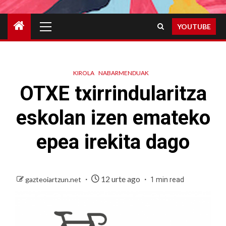
Primary
YOUTUBE
Menu
KIROLA
NABARMENDUAK
OTXE txirrindularitza
eskolan izen emateko
epea irekita dago
12 urte ago
gazteoiartzun.net
1 min read