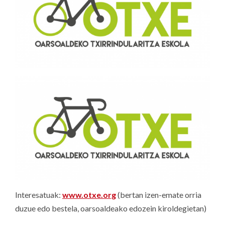
Interesatuak:
www.otxe.org
(bertan izen-emate orria
duzue edo bestela, oarsoaldeako edozein kiroldegietan)