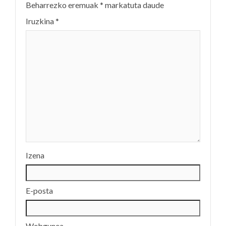
Beharrezko eremuak
*
markatuta daude
Iruzkina
*
Izena
E-posta
Webgunea