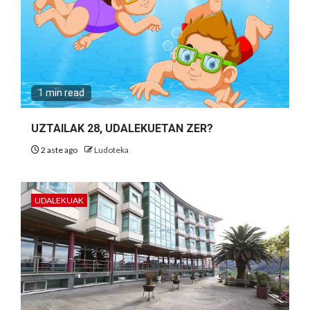
1 min read
UZTAILAK 28, UDALEKUETAN ZER?
2 aste ago
Ludoteka
UDALEKUAK