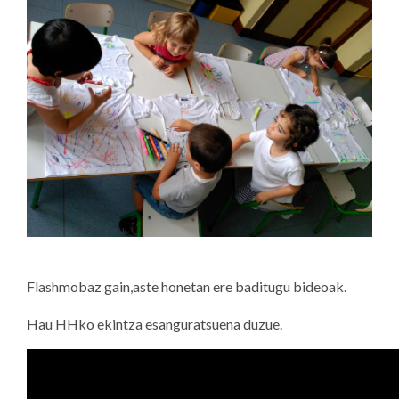
Flashmobaz gain,aste honetan ere baditugu bideoak.
Hau HHko ekintza esanguratsuena duzue.