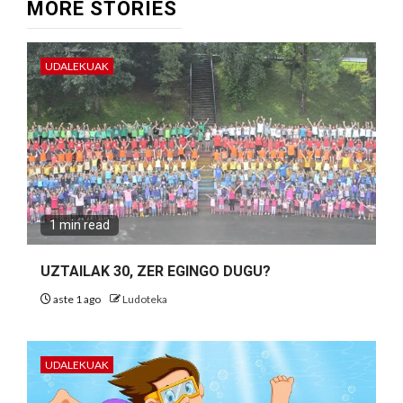
MORE STORIES
UDALEKUAK
1 min read
UZTAILAK 30, ZER EGINGO DUGU?
aste 1 ago
Ludoteka
UDALEKUAK