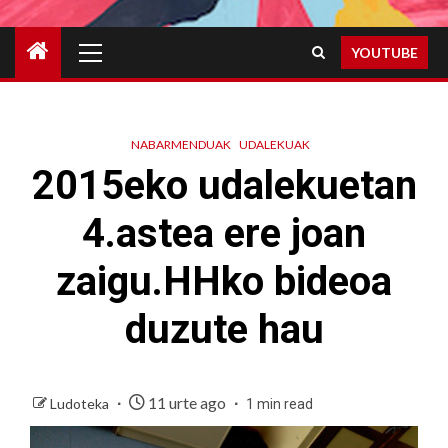
Primary
YOUTUBE
Menu
NABARMENDUAK
UDALEKUAK
2015eko udalekuetan
4.astea ere joan
zaigu.HHko bideoa
duzute hau
11 urte ago
Ludoteka
1 min read