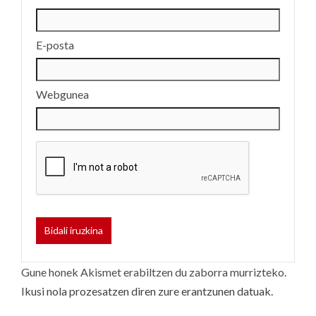
E-posta
Webgunea
Gune honek Akismet erabiltzen du zaborra murrizteko.
Ikusi nola prozesatzen diren zure erantzunen datuak.