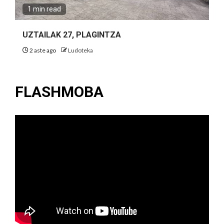
1 min read
UZTAILAK 27, PLAGINTZA
2 aste ago
Ludoteka
FLASHMOBA