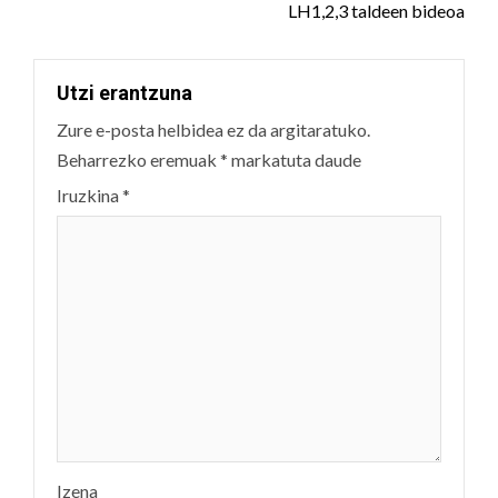
LH1,2,3 taldeen bideoa
Utzi erantzuna
Zure e-posta helbidea ez da argitaratuko.
Beharrezko eremuak
*
markatuta daude
Iruzkina
*
Izena