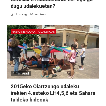
dugu udalekuetan?
11 urte ago
Ludoteka
NABARMENDUAK
UDALEKUAK
1 min read
2015eko Oiartzungo udaleku
irekien 4.asteko LH4,5,6 eta Sahara
taldeko bideoak