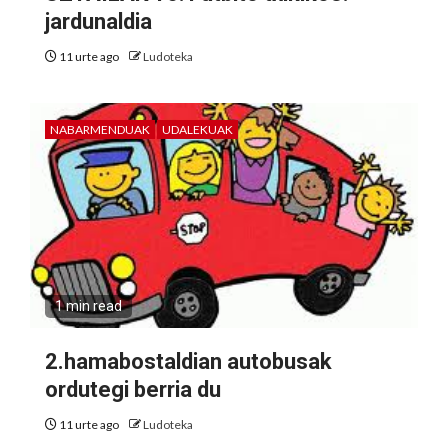
jardunaldia
11 urte ago
Ludoteka
NABARMENDUAK
UDALEKUAK
1 min read
2.hamabostaldian autobusak
ordutegi berria du
11 urte ago
Ludoteka