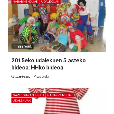
NABARMENDUAK
UDALEKUAK
1 min read
2015eko udalekuen 5.asteko
bideoa: HHko bideoa.
11 urte ago
Ludoteka
GAZTEOIARTZUN.NET
NABARMENDUAK
UDALEKUAK