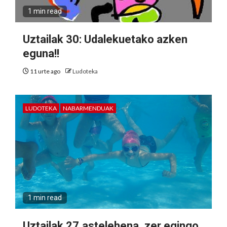
1 min read
Uztailak 30: Udalekuetako azken
eguna!!
11 urte ago
Ludoteka
LUDOTEKA
NABARMENDUAK
1 min read
Uztailak 27.astelehena. zer egingo