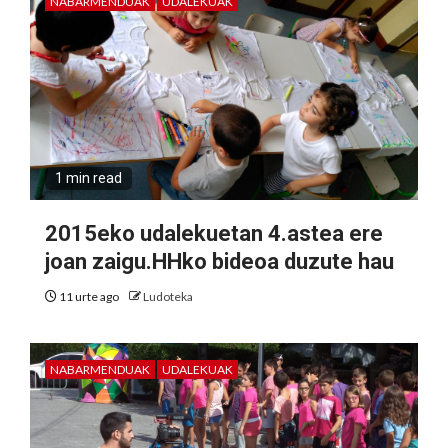
NABARMENDUAK
UDALEKUAK
1 min read
2015eko udalekuetan 4.astea ere
joan zaigu.HHko bideoa duzute hau
11 urte ago
Ludoteka
NABARMENDUAK
UDALEKUAK