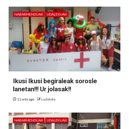
NABARMENDUAK
UDALEKUAK
Ikusi Ikusi begiraleak sorosle
lanetan!!! Ur jolasak!!
11 urte ago
Ludoteka
NABARMENDUAK
UDALEKUAK