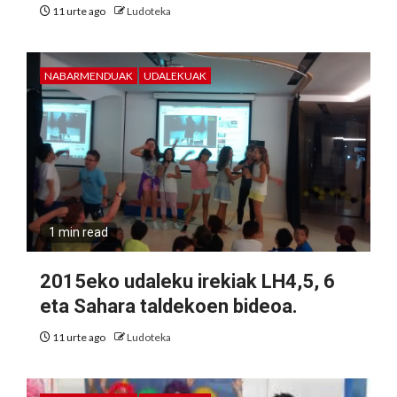
11 urte ago
Ludoteka
NABARMENDUAK
UDALEKUAK
1 min read
2015eko udaleku irekiak LH4,5, 6
eta Sahara taldekoen bideoa.
11 urte ago
Ludoteka