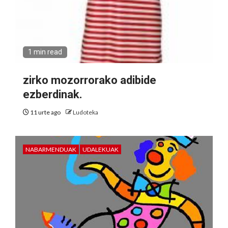
1 min read
zirko mozorrorako adibide
ezberdinak.
11 urte ago
Ludoteka
NABARMENDUAK
UDALEKUAK