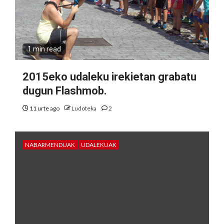
1 min read
2015eko udaleku irekietan grabatu
dugun Flashmob.
11 urte ago
Ludoteka
2
NABARMENDUAK
UDALEKUAK