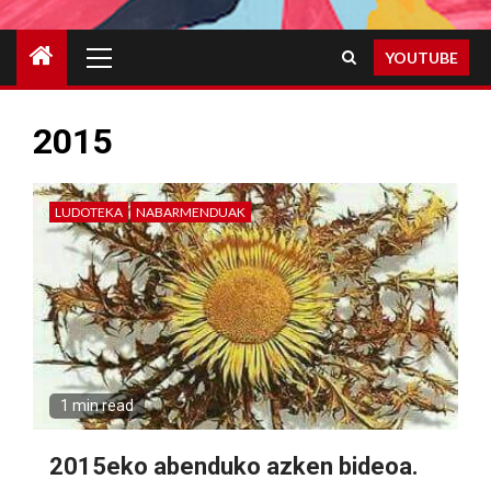
Primary
YOUTUBE
Menu
2015
LUDOTEKA
NABARMENDUAK
1 min read
2015eko abenduko azken bideoa.