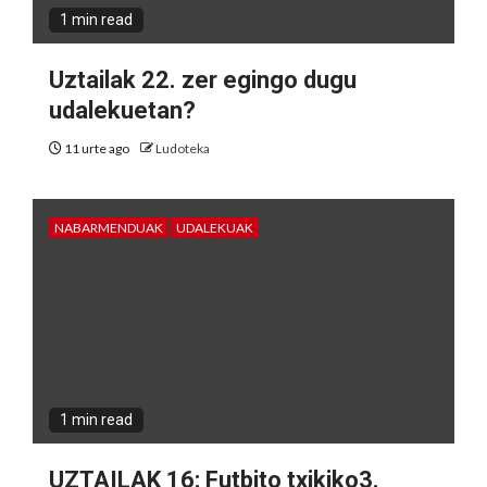
1 min read
Uztailak 22. zer egingo dugu
udalekuetan?
11 urte ago
Ludoteka
NABARMENDUAK
UDALEKUAK
1 min read
UZTAILAK 16: Futbito txikiko3.