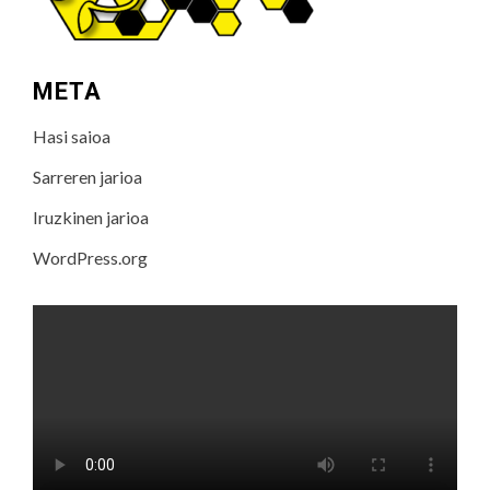
META
Hasi saioa
Sarreren jarioa
Iruzkinen jarioa
WordPress.org