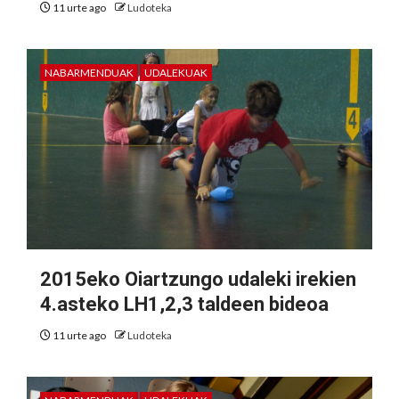
11 urte ago
Ludoteka
NABARMENDUAK
UDALEKUAK
2015eko Oiartzungo udaleki irekien
4.asteko LH1,2,3 taldeen bideoa
11 urte ago
Ludoteka