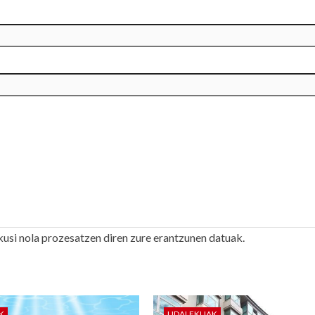
kusi nola prozesatzen diren zure erantzunen datuak.
K
UDALEKUAK