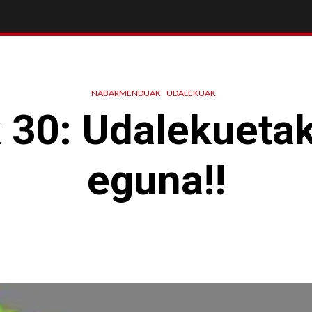
NABARMENDUAK
UDALEKUAK
k 30: Udalekueta
eguna!!