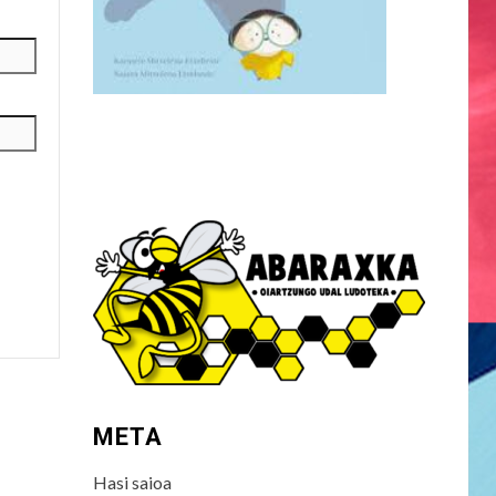
META
Hasi saioa