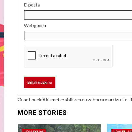
E-posta
Webgunea
Gune honek Akismet erabiltzen du zaborra murrizteko.
I
MORE STORIES
UDALEKUAK
UDALEKUA