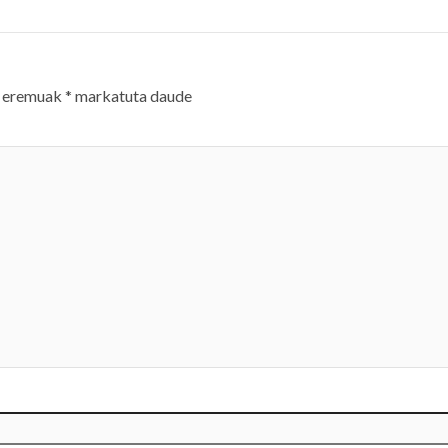
 eremuak
*
markatuta daude