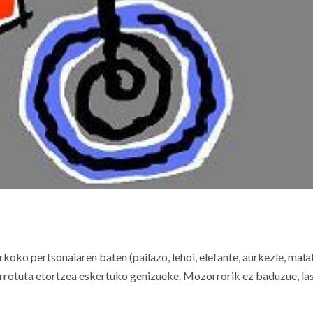
ko pertsonaiaren baten (pailazo, lehoi, elefante, aurkezle, mala
otuta etortzea eskertuko genizueke. Mozorrorik ez baduzue, las