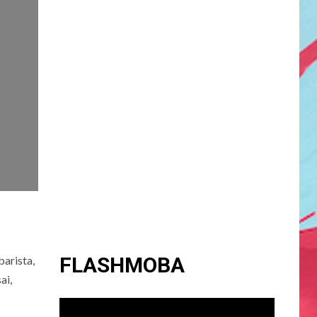
FLASHMOBA
barista,
ai,