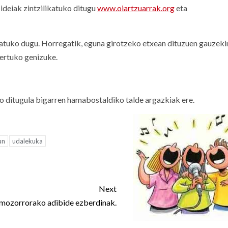
ideiak zintzilikatuko ditugu
www.oiartzuarrak.org
eta
atuko dugu. Horregatik, eguna girotzeko etxean dituzuen gauzeki
kertuko genizuke.
o ditugula bigarren hamabostaldiko talde argazkiak ere.
un
udalekuka
Next
 mozorrorako adibide ezberdinak.