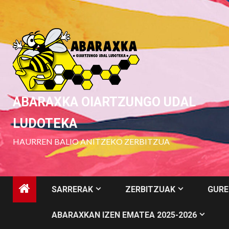
Skip
to
content
ABARAXKA OIARTZUNGO UDAL
LUDOTEKA
HAURREN BALIO ANITZEKO ZERBITZUA
SARRERAK
ZERBITZUAK
GURE
ABARAXKAN IZEN EMATEA 2025-2026