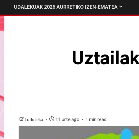
UDALEKUAK 2026 AURRETIKO IZEN-EMATEA
Uztaila
11 urte ago
Ludoteka
1 min read