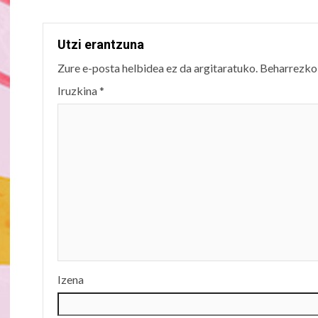
Utzi erantzuna
Zure e-posta helbidea ez da argitaratuko.
Beharrezko
Iruzkina
*
Izena