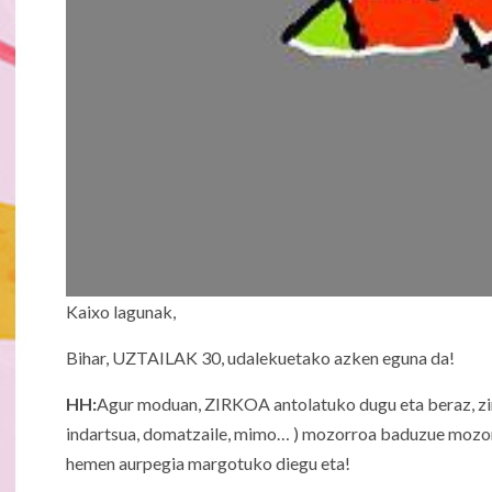
Kaixo lagunak,
Bihar, UZTAILAK 30, udalekuetako azken eguna da!
HH:
Agur moduan, ZIRKOA antolatuko dugu eta beraz, zirko
indartsua, domatzaile, mimo… ) mozorroa baduzue mozorr
hemen aurpegia margotuko diegu eta!