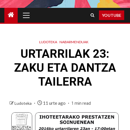
Primary
YOUTUBE
Menu
LUDOTEKA
NABARMENDUAK
URTARRILAK 23:
ZAKU ETA DANTZA
TAILERRA
11 urte ago
Ludoteka
1 min read