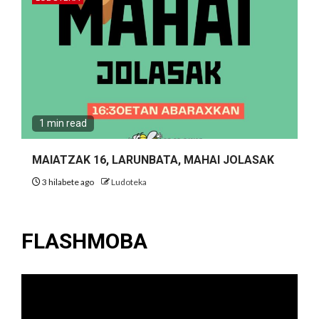
1 min read
MAIATZAK 16, LARUNBATA, MAHAI JOLASAK
3 hilabete ago
Ludoteka
FLASHMOBA