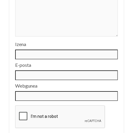
Izena
E-posta
Webgunea