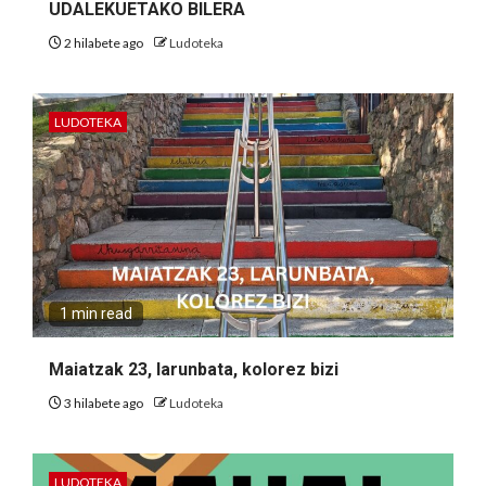
UDALEKUETAKO BILERA
2 hilabete ago
Ludoteka
LUDOTEKA
1 min read
Maiatzak 23, larunbata, kolorez bizi
3 hilabete ago
Ludoteka
LUDOTEKA