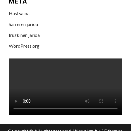
META
Hasi saioa
Sarreren jarioa
Iruzkinen jarioa
WordPress.org
Copyright © All rights reserved.
|
Newsium
by AF themes.