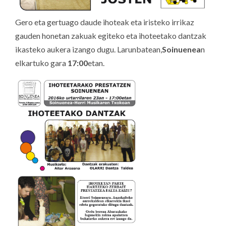
Gero eta gertuago daude ihoteak eta iristeko irrikaz
gauden honetan zakuak egiteko eta ihoteetako dantzak
ikasteko aukera izango dugu. Larunbatean,
Soinuenea
n
elkartuko gara
17:00
etan.