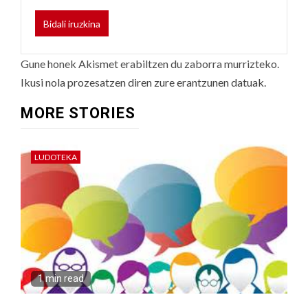
Gune honek Akismet erabiltzen du zaborra murrizteko.
Ikusi nola prozesatzen diren zure erantzunen datuak.
MORE STORIES
LUDOTEKA
1 min read