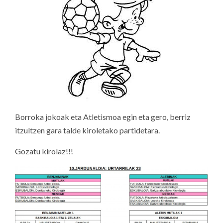
Borroka jokoak eta Atletismoa egin eta gero, berriz
itzultzen gara talde kiroletako partidetara.
Gozatu kirolaz!!!