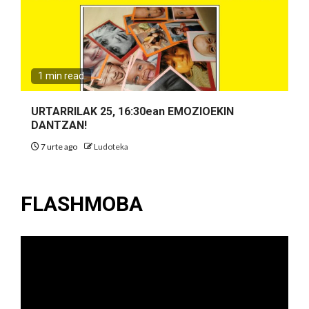
1 min read
URTARRILAK 25, 16:30ean EMOZIOEKIN
DANTZAN!
7 urte ago
Ludoteka
FLASHMOBA