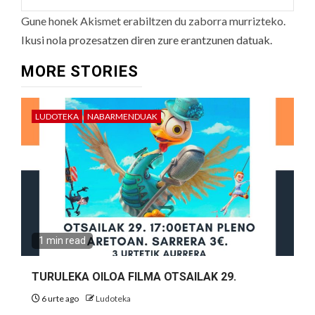
Gune honek Akismet erabiltzen du zaborra murrizteko.
Ikusi nola prozesatzen diren zure erantzunen datuak.
MORE STORIES
LUDOTEKA
NABARMENDUAK
1 min read
TURULEKA OILOA FILMA OTSAILAK 29.
6 urte ago
Ludoteka