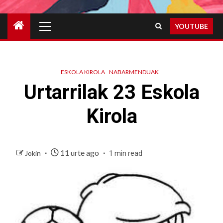
Primary
YOUTUBE
Menu
ESKOLA KIROLA
NABARMENDUAK
Urtarrilak 23 Eskola
Kirola
11 urte ago
Jokin
1 min read