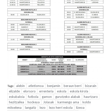
alebin
atletismoa
benjamin
beraun berri
bizarain
Tags:
elizalde
elorsoro
errenteria
eskola
eskola kirola
eskubaloia
futbola
gamon
gurutzeko alabak
haurtzaro
hezitzailea
hockeya
Jolasak
karmengo ama
koldo
mitxelena
langaitz
lezo
lezo herri eskola
lizeoa