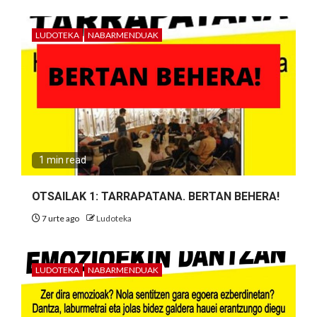
LUDOTEKA
NABARMENDUAK
1 min read
OTSAILAK 1: TARRAPATANA. BERTAN BEHERA!
7 urte ago
Ludoteka
LUDOTEKA
NABARMENDUAK