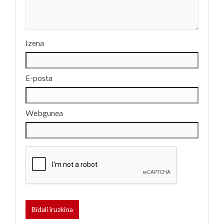
Izena
E-posta
Webgunea